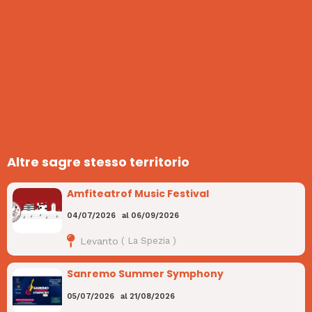
Altre sagre stesso territorio
Amfiteatrof Music Festival
04/07/2026
al
06/09/2026
Levanto
(
La Spezia
)
Sanremo Summer Symphony
05/07/2026
al
21/08/2026