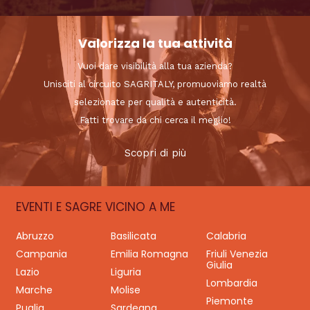
Valorizza la tua attività
Vuoi dare visibilità alla tua azienda?
Unisciti al circuito SAGRITALY, promuoviamo realtà
selezionate per qualità e autenticità.
Fatti trovare da chi cerca il meglio!
Scopri di più
EVENTI E SAGRE VICINO A ME
Abruzzo
Basilicata
Calabria
Campania
Emilia Romagna
Friuli Venezia
Giulia
Lazio
Liguria
Lombardia
Marche
Molise
Piemonte
Puglia
Sardegna