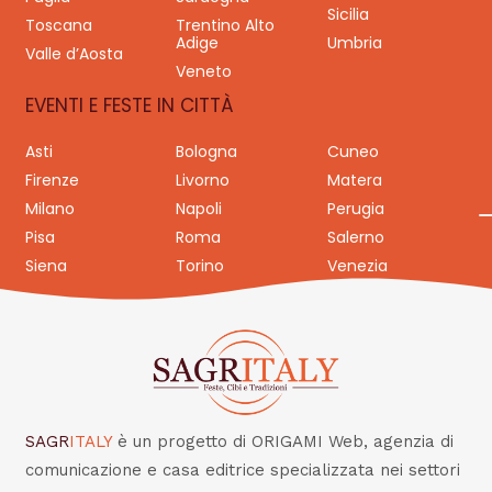
Sicilia
Toscana
Trentino Alto
Adige
Umbria
Valle d’Aosta
Veneto
EVENTI E FESTE IN CITTÀ
Asti
Bologna
Cuneo
Firenze
Livorno
Matera
Milano
Napoli
Perugia
Pisa
Roma
Salerno
Siena
Torino
Venezia
SAGR
ITALY
è un progetto di ORIGAMI Web, agenzia di
comunicazione e casa editrice specializzata nei settori