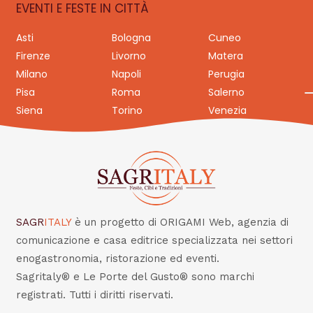
EVENTI E FESTE IN CITTÀ
Asti
Bologna
Cuneo
Firenze
Livorno
Matera
Milano
Napoli
Perugia
Pisa
Roma
Salerno
Siena
Torino
Venezia
SAGR
ITALY
è un progetto di ORIGAMI Web, agenzia di
comunicazione e casa editrice specializzata nei settori
enogastronomia, ristorazione ed eventi.
Sagritaly® e Le Porte del Gusto® sono marchi
registrati. Tutti i diritti riservati.