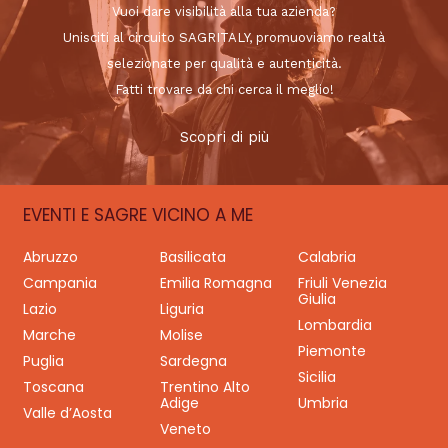
Vuoi dare visibilità alla tua azienda?
Unisciti al circuito SAGRITALY, promuoviamo realtà
selezionate per qualità e autenticità.
Fatti trovare da chi cerca il meglio!
Scopri di più
EVENTI E SAGRE VICINO A ME
Abruzzo
Basilicata
Calabria
Campania
Emilia Romagna
Friuli Venezia
Giulia
Lazio
Liguria
Lombardia
Marche
Molise
Piemonte
Puglia
Sardegna
Sicilia
Toscana
Trentino Alto
Adige
Umbria
Valle d’Aosta
Veneto