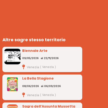
Altre sagre stesso territorio
Biennale Arte
09/05/2026
al
22/11/2026
Venezia
(
Venezia
)
La Bella Stagione
08/06/2026
al
06/09/2026
Venezia
(
Venezia
)
Sagra dell’Assunta Mussetta