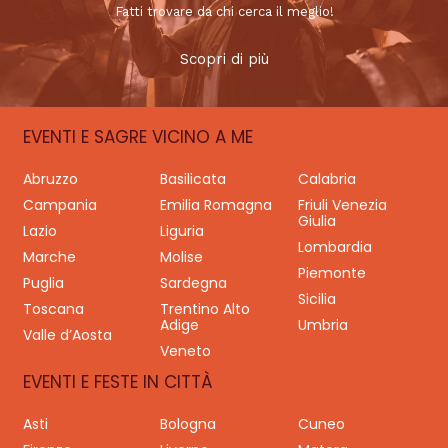
Fatti trovare da chi cerca il meglio!
Scopri di più
EVENTI E SAGRE VICINO A ME
Abruzzo
Basilicata
Calabria
Campania
Emilia Romagna
Friuli Venezia
Giulia
Lazio
Liguria
Lombardia
Marche
Molise
Piemonte
Puglia
Sardegna
Sicilia
Toscana
Trentino Alto
Adige
Umbria
Valle d’Aosta
Veneto
EVENTI E FESTE IN CITTÀ
Asti
Bologna
Cuneo