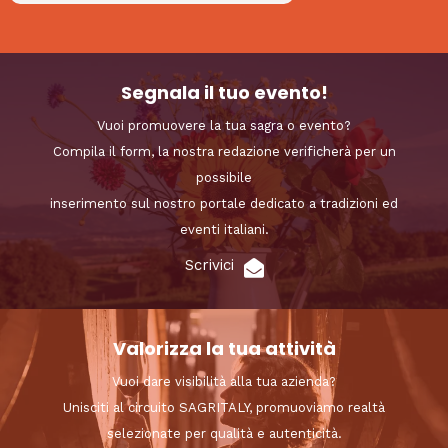
Segnala il tuo evento!
Vuoi promuovere la tua sagra o evento?
Compila il form, la nostra redazione verificherà per un
possibile
inserimento sul nostro portale dedicato a tradizioni ed
eventi italiani.
Scrivici
Valorizza la tua attività
Vuoi dare visibilità alla tua azienda?
Unisciti al circuito SAGRITALY, promuoviamo realtà
selezionate per qualità e autenticità.