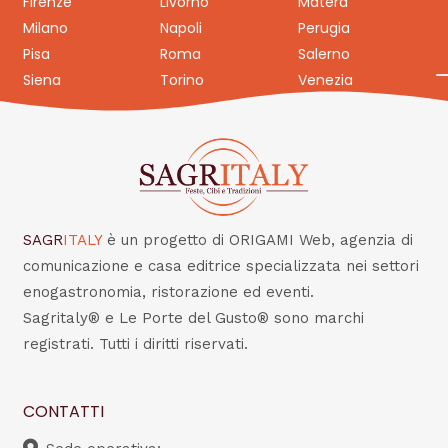
Firenze
Livorno
Matera
Milano
Napoli
Perugia
Pisa
Roma
Salerno
Siena
Torino
Venezia
SAGR
ITALY
è un progetto di ORIGAMI Web, agenzia di
comunicazione e casa editrice specializzata nei settori
enogastronomia, ristorazione ed eventi.
Sagritaly® e Le Porte del Gusto® sono marchi
registrati. Tutti i diritti riservati.
CONTATTI