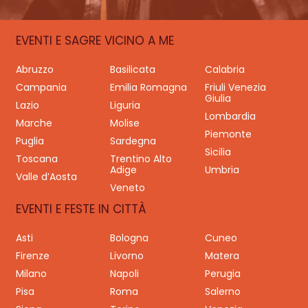
EVENTI E SAGRE VICINO A ME
Abruzzo
Basilicata
Calabria
Campania
Emilia Romagna
Friuli Venezia
Giulia
Lazio
Liguria
Lombardia
Marche
Molise
Piemonte
Puglia
Sardegna
Sicilia
Toscana
Trentino Alto
Adige
Umbria
Valle d’Aosta
Veneto
EVENTI E FESTE IN CITTÀ
Asti
Bologna
Cuneo
Firenze
Livorno
Matera
Milano
Napoli
Perugia
Pisa
Roma
Salerno