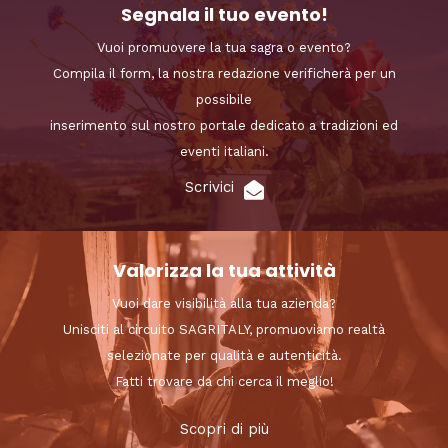
Segnala il tuo evento!
Vuoi promuovere la tua sagra o evento?
Compila il form, la nostra redazione verificherà per un
possibile
inserimento sul nostro portale dedicato a tradizioni ed
eventi italiani.
Scrivici
Valorizza la tua attività
Vuoi dare visibilità alla tua azienda?
Unisciti al circuito SAGRITALY, promuoviamo realtà
selezionate per qualità e autenticità.
Fatti trovare da chi cerca il meglio!
Scopri di più