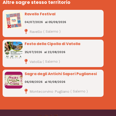
Altre sagre stesso territorio
Ravello Festival
04/07/2026
al
05/09/2026
Ravello
(
Salerno
)
Festa della Cipolla di Vatolla
25/07/2026
al
22/08/2026
Vatolla
(
Salerno
)
Sagra degli Antichi Sapori Puglianesi
06/08/2026
al
10/08/2026
Montecorvino Pugliano
(
Salerno
)