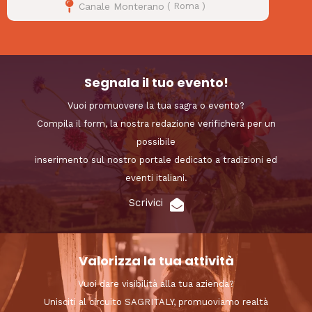
Canale Monterano
(
Roma
)
Segnala il tuo evento!
Vuoi promuovere la tua sagra o evento?
Compila il form, la nostra redazione verificherà per un
possibile
inserimento sul nostro portale dedicato a tradizioni ed
eventi italiani.
Scrivici
Valorizza la tua attività
Vuoi dare visibilità alla tua azienda?
Unisciti al circuito SAGRITALY, promuoviamo realtà