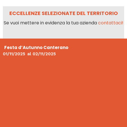
ECCELLENZE SELEZIONATE DEL TERRITORIO
Se vuoi mettere in evidenza la tua azienda
contattaci!
Festa d’Autunno Canterano
01/11/2025
al
02/11/2025