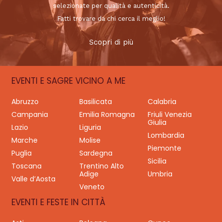
selezionate per qualità e autenticità.
Fatti trovare da chi cerca il meglio!
Scopri di più
EVENTI E SAGRE VICINO A ME
Abruzzo
Basilicata
Calabria
Campania
Emilia Romagna
Friuli Venezia
Giulia
Lazio
Liguria
Lombardia
Marche
Molise
Piemonte
Puglia
Sardegna
Sicilia
Toscana
Trentino Alto
Adige
Umbria
Valle d’Aosta
Veneto
EVENTI E FESTE IN CITTÀ