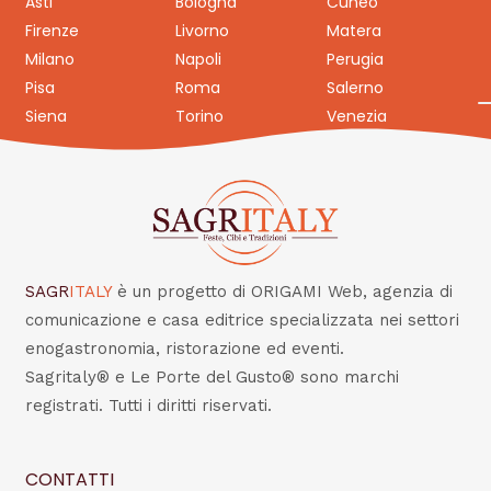
Asti
Bologna
Cuneo
Firenze
Livorno
Matera
Milano
Napoli
Perugia
Pisa
Roma
Salerno
Siena
Torino
Venezia
SAGR
ITALY
è un progetto di ORIGAMI Web, agenzia di
comunicazione e casa editrice specializzata nei settori
enogastronomia, ristorazione ed eventi.
Sagritaly® e Le Porte del Gusto® sono marchi
registrati. Tutti i diritti riservati.
CONTATTI