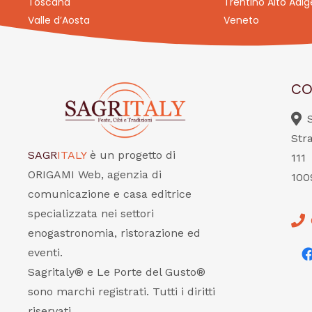
Toscana
Trentino Alto Adig
Valle d’Aosta
Veneto
CO
Str
SAGR
ITALY
è un progetto di
111
ORIGAMI Web, agenzia di
100
comunicazione e casa editrice
specializzata nei settori
enogastronomia, ristorazione ed
eventi.
Sagritaly® e Le Porte del Gusto®
sono marchi registrati. Tutti i diritti
riservati.