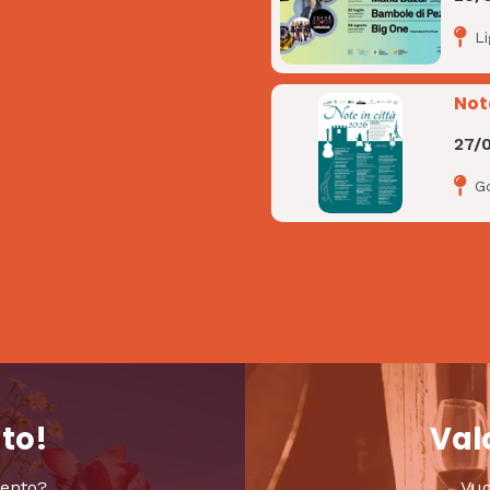
L
Not
27/
Go
nto!
Valo
vento?
Vuo