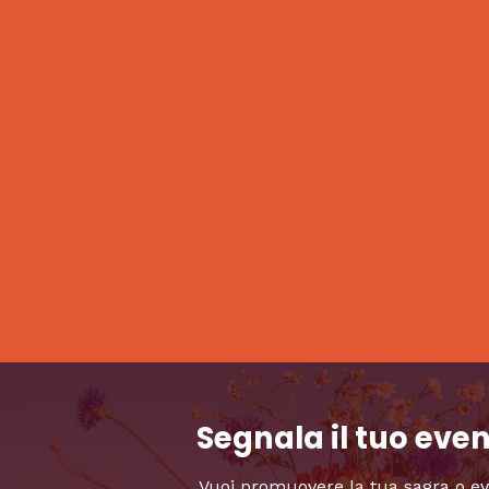
Segnala il tuo eve
Vuoi promuovere la tua sagra o e