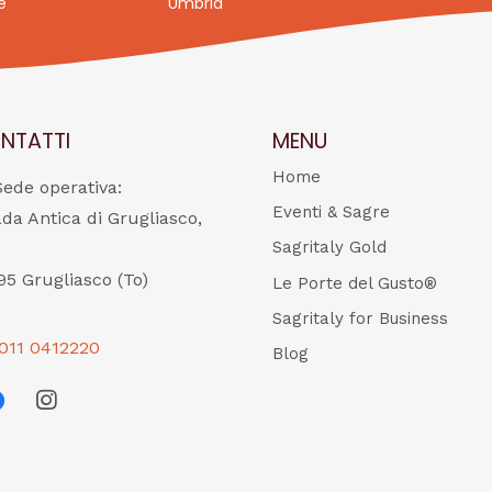
e
Umbria
NTATTI
MENU
Home
Sede operativa:
Eventi & Sagre
ada Antica di Grugliasco,
Sagritaly Gold
95 Grugliasco (To)
Le Porte del Gusto®
Sagritaly for Business
011 0412220
Blog