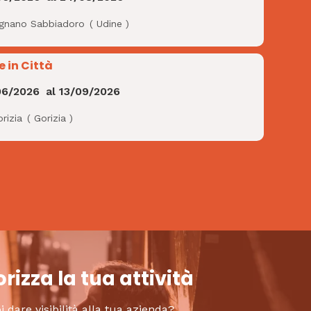
ignano Sabbiadoro
(
Udine
)
e in Città
06/2026
al
13/09/2026
rizia
(
Gorizia
)
rizza la tua attività
i dare visibilità alla tua azienda?