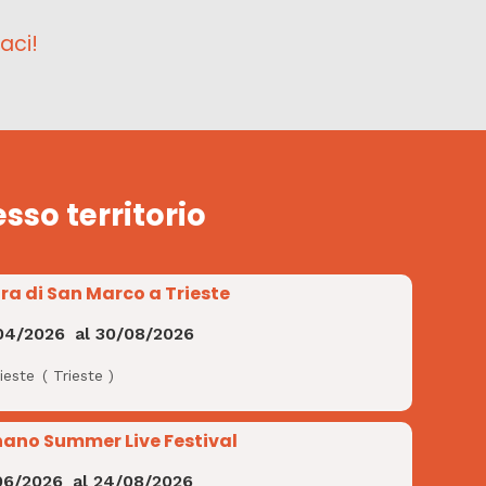
aci!
esso territorio
ra di San Marco a Trieste
04/2026
al
30/08/2026
ieste
(
Trieste
)
nano Summer Live Festival
06/2026
al
24/08/2026