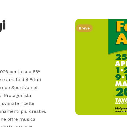
i
Breve
2026 per la sua 88ª
 e amate del Friuli-
Campo Sportivo nei
o. Protagonista
 svariate ricette
binamenti più creativi.
one offre musica,