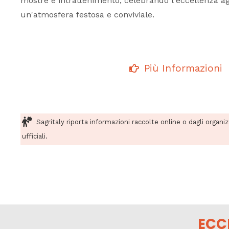
mostre e intrattenimento, celebrando l'eccellenza agr
un'atmosfera festosa e conviviale.
Più Informazioni
Sagritaly riporta informazioni raccolte online o dagli organi
ufficiali.
ECC