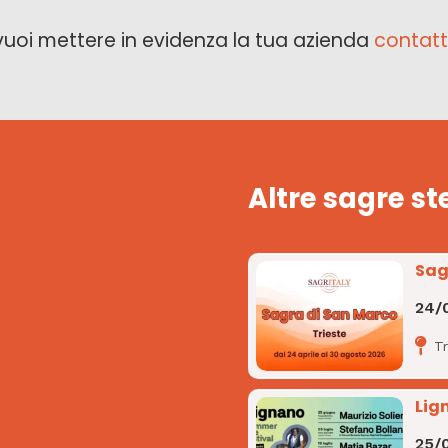
vuoi mettere in evidenza la tua azienda
contatt
Altre sagre st
Sag
24/
Tr
Lig
25/