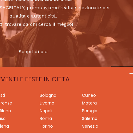
to SAGRITALY, promuoviamo realtà selezionate per
qualità e autenticità.
tti trovare da chi cerca il meglio!
Scopri di più
EVENTI E FESTE IN CITTÀ
sti
Bologna
Cuneo
irenze
Livorno
Matera
ilano
Napoli
Perugia
isa
Roma
Salerno
iena
Torino
Venezia