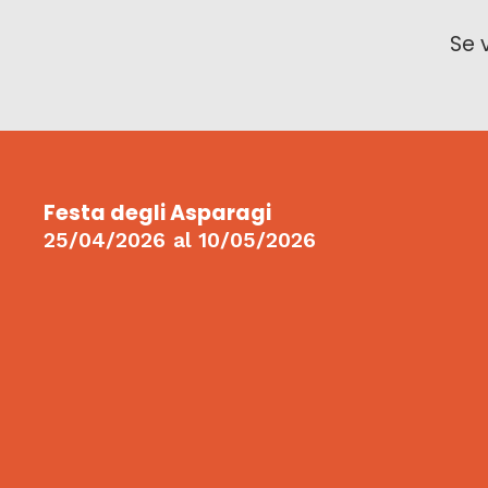
Se 
Festa degli Asparagi
25/04/2026
al
10/05/2026