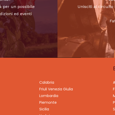
à per un possibile
Unisciti al circui
dizioni ed eventi
Fa
Calabria
A
Friuli Venezia Giulia
F
Lombardia
M
Piemonte
P
Sicilia
S