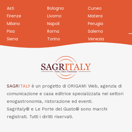
Asti
Bologna
Cuneo
Firenze
Livorno
Matera
Milano
Napoli
Perugia
Pisa
Roma
Salerno
Siena
Torino
Venezia
SAGR
ITALY
è un progetto di ORIGAMI Web, agenzia di
comunicazione e casa editrice specializzata nei settori
enogastronomia, ristorazione ed eventi.
Sagritaly® e Le Porte del Gusto® sono marchi
registrati. Tutti i diritti riservati.