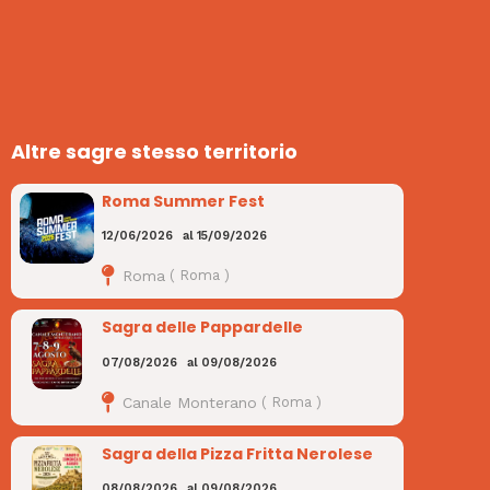
Altre sagre stesso territorio
Roma Summer Fest
12/06/2026
al
15/09/2026
Roma
(
Roma
)
Sagra delle Pappardelle
07/08/2026
al
09/08/2026
Canale Monterano
(
Roma
)
Sagra della Pizza Fritta Nerolese
08/08/2026
al
09/08/2026