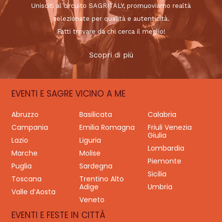
Unisciti al circuito SAGRITALY, promuoviamo realtà
selezionate per qualità e autenticità.
Fatti trovare da chi cerca il meglio!
Scopri di più
EVENTI E SAGRE VICINO A ME
Abruzzo
Basilicata
Calabria
Campania
Emilia Romagna
Friuli Venezia
Giulia
Lazio
Liguria
Lombardia
Marche
Molise
Piemonte
Puglia
Sardegna
Sicilia
Toscana
Trentino Alto
Adige
Umbria
Valle d’Aosta
Veneto
EVENTI E FESTE IN CITTÀ