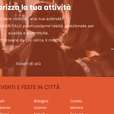
rizza la tua attività
i dare visibilità alla tua azienda?
to SAGRITALY, promuoviamo realtà selezionate per
qualità e autenticità.
tti trovare da chi cerca il meglio!
Scopri di più
EVENTI E FESTE IN CITTÀ
sti
Bologna
Cuneo
irenze
Livorno
Matera