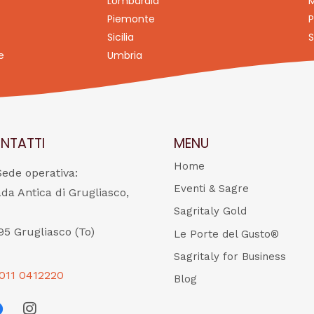
Lombardia
M
Piemonte
P
Sicilia
S
e
Umbria
NTATTI
MENU
Home
Sede operativa:
Eventi & Sagre
ada Antica di Grugliasco,
Sagritaly Gold
95 Grugliasco (To)
Le Porte del Gusto®
Sagritaly for Business
011 0412220
Blog