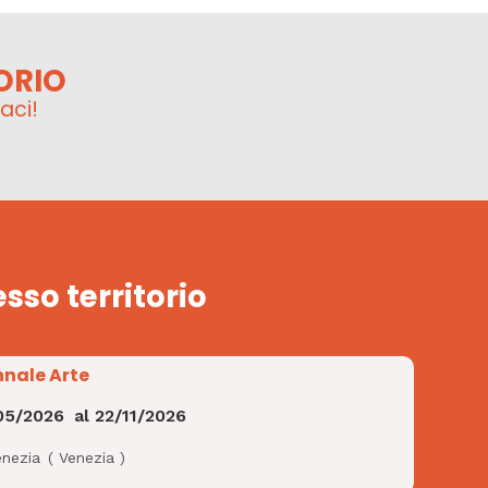
ORIO
aci!
esso territorio
nnale Arte
05/2026
al
22/11/2026
enezia
(
Venezia
)