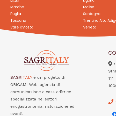
Lazio
Liguria
Marche
Molise
Puglia
Sardegna
Toscana
Trentino Alto Adig
Valle d’Aosta
Veneto
CO
Str
SAGR
ITALY
è un progetto di
111
ORIGAMI Web, agenzia di
100
comunicazione e casa editrice
specializzata nei settori
enogastronomia, ristorazione ed
eventi.