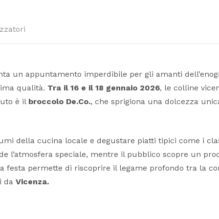
zzatori
ta un appuntamento imperdibile per gli amanti dell’enog
ima qualità.
Tra il 16 e il 18 gennaio 2026
, le colline vic
uto è il
broccolo De.Co.
, che sprigiona una dolcezza unica 
mi della cucina locale e degustare piatti tipici come i cla
ende l’atmosfera speciale, mentre il pubblico scopre un pr
 la festa permette di riscoprire il legame profondo tra la c
i da
Vicenza.