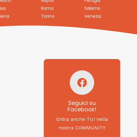
ilano
Napoli
Perugia
isa
Roma
Salerno
iena
Torino
Venezia
Seguici su
Facebook!
SAGRITALY
Seguici su
Facebook!
Feste, cibi e tradizioni
da Nord a Sud...
Entra anche TU! nella
nostra COMMUNITY