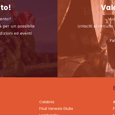
nto!
Valo
vento?
Vuo
à per un possibile
Unisciti al circui
dizioni ed eventi
Fa
Calabria
A
Friuli Venezia Giulia
F