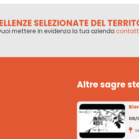
ELLENZE SELEZIONATE DEL TERRIT
vuoi mettere in evidenza la tua azienda
contatt
Altre sagre st
Bie
09/
V