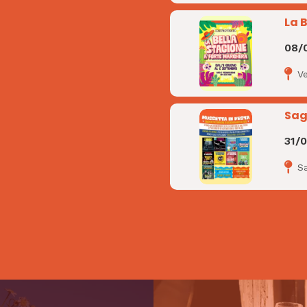
La 
08/
V
Sag
31/
S