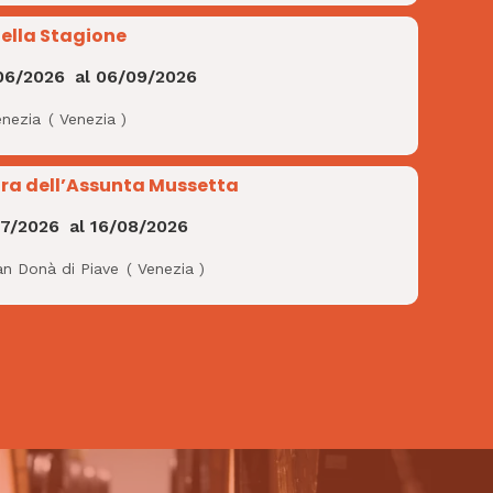
Bella Stagione
06/2026
al
06/09/2026
enezia
(
Venezia
)
ra dell’Assunta Mussetta
07/2026
al
16/08/2026
an Donà di Piave
(
Venezia
)