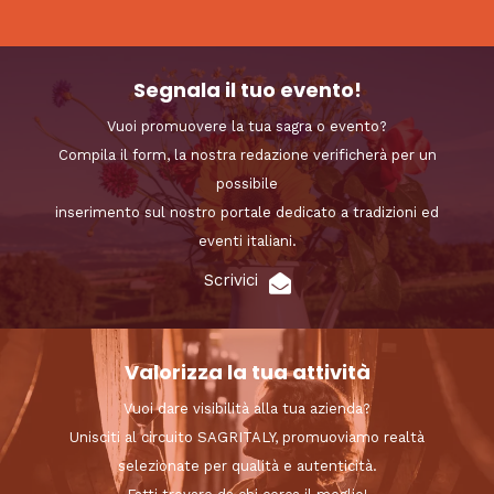
Segnala il tuo evento!
Vuoi promuovere la tua sagra o evento?
Compila il form, la nostra redazione verificherà per un
possibile
inserimento sul nostro portale dedicato a tradizioni ed
eventi italiani.
Scrivici
Valorizza la tua attività
Vuoi dare visibilità alla tua azienda?
Unisciti al circuito SAGRITALY, promuoviamo realtà
selezionate per qualità e autenticità.