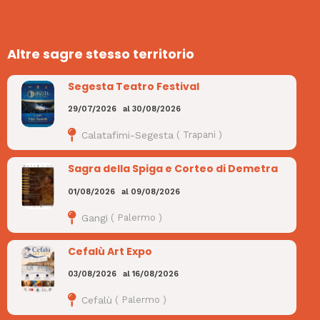
Altre sagre stesso territorio
Segesta Teatro Festival
29/07/2026
al
30/08/2026
Calatafimi-Segesta
(
Trapani
)
Sagra della Spiga e Corteo di Demetra
01/08/2026
al
09/08/2026
Gangi
(
Palermo
)
Cefalù Art Expo
03/08/2026
al
16/08/2026
Cefalù
(
Palermo
)