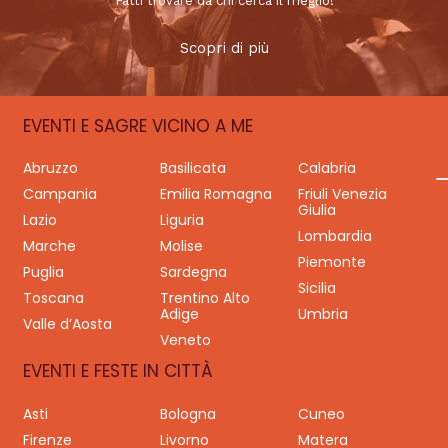
Fatti trovare da chi cerca il meglio!
Scopri di più
EVENTI E SAGRE VICINO A ME
Abruzzo
Basilicata
Calabria
Campania
Emilia Romagna
Friuli Venezia
Giulia
Lazio
Liguria
Lombardia
Marche
Molise
Piemonte
Puglia
Sardegna
Sicilia
Toscana
Trentino Alto
Adige
Umbria
Valle d’Aosta
Veneto
EVENTI E FESTE IN CITTÀ
Asti
Bologna
Cuneo
Firenze
Livorno
Matera