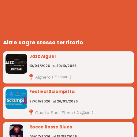
Altre sagre stesso territorio
Jazz Alguer
10/04/2026
al
30/10/2026
Alghero
(
Sassari
)
Festival Sciampitta
27/06/2026
al
26/09/2026
Quartu Sant’Elena
(
Cagliari
)
Rocce Rosse Blues
05/07/2026
al
19/09/2026