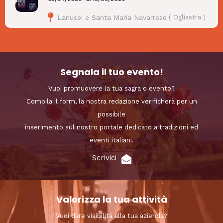
Lanusei e Santa Maria Navarrese
(
Ogliastra
)
Segnala il tuo evento!
Vuoi promuovere la tua sagra o evento?
Compila il form, la nostra redazione verificherà per un
possibile
inserimento sul nostro portale dedicato a tradizioni ed
eventi italiani.
Scrivici
Valorizza la tua attività
Vuoi dare visibilità alla tua azienda?