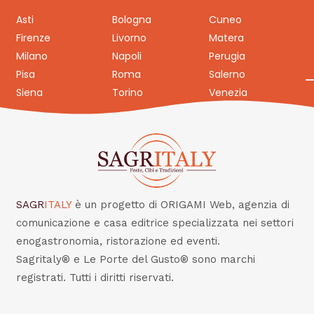
Asti
Bologna
Cuneo
Firenze
Livorno
Matera
Milano
Napoli
Perugia
Pisa
Roma
Salerno
Siena
Torino
Venezia
SAGR
ITALY
è un progetto di ORIGAMI Web, agenzia di
comunicazione e casa editrice specializzata nei settori
enogastronomia, ristorazione ed eventi.
Sagritaly® e Le Porte del Gusto® sono marchi
registrati. Tutti i diritti riservati.