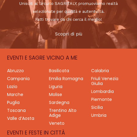
Unisciti al circuito SAGRITALY, promuoviamo realtà
selezionate per qualità e autenticità.
Fatti trovare da chi cerca il meglio!
Scopri di più
EVENTI E SAGRE VICINO A ME
Abruzzo
Basilicata
Calabria
Campania
Emilia Romagna
Friuli Venezia
Giulia
Lazio
Liguria
Lombardia
Marche
Molise
Piemonte
Puglia
Sardegna
Sicilia
Toscana
Trentino Alto
Adige
Umbria
Valle d’Aosta
Veneto
EVENTI E FESTE IN CITTÀ