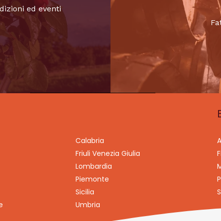
dizioni ed eventi
Fa
Calabria
A
Friuli Venezia Giulia
F
Lombardia
M
Piemonte
P
Sicilia
S
e
Umbria