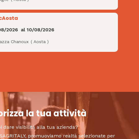
cAosta
08/2026
al
10/08/2026
iazza Chanoux
(
Aosta
)
rizza la tua attività
i dare visibilità alla tua azienda?
to SAGRITALY, promuoviamo realtà selezionate per