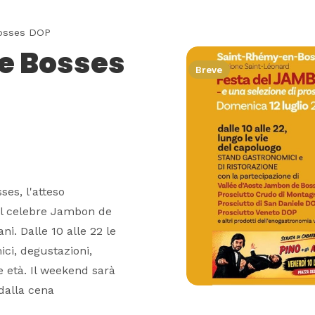
osses DOP
e Bosses
Breve
ses, l'atteso
l celebre Jambon de
ni. Dalle 10 alle 22 le
ci, degustazioni,
le età. Il weekend sarà
 dalla cena