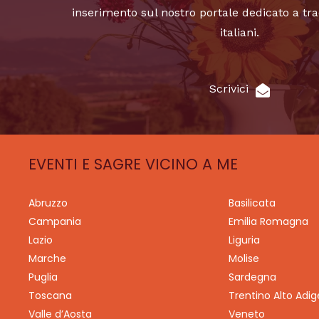
inserimento sul nostro portale dedicato a tra
italiani.
Scrivici
EVENTI E SAGRE VICINO A ME
Abruzzo
Basilicata
Campania
Emilia Romagna
Lazio
Liguria
Marche
Molise
Puglia
Sardegna
Toscana
Trentino Alto Adig
Valle d’Aosta
Veneto