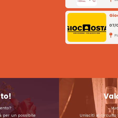
Gio
07/
P
nto!
Valo
vento?
Vuo
à per un possibile
Unisciti al circui