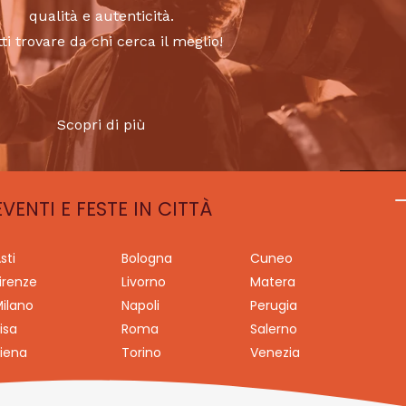
qualità e autenticità.
tti trovare da chi cerca il meglio!
Scopri di più
EVENTI E FESTE IN CITTÀ
sti
Bologna
Cuneo
irenze
Livorno
Matera
ilano
Napoli
Perugia
isa
Roma
Salerno
iena
Torino
Venezia