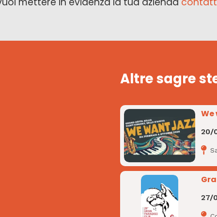
vuoi mettere in evidenza la tua azienda
contatt
Altre sagre st
We 
20/
Sa
Gra
27/
C