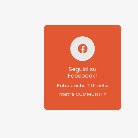
Seguici su
Facebook!
SAGRITALY
Seguici su
Facebook!
Feste, cibi e tradizioni
da Nord a Sud...
Entra anche TU! nella
nostra COMMUNITY