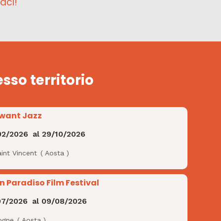
aci!
esso territorio
want Jazz
02/2026
al
29/10/2026
int Vincent
(
Aosta
)
n Paradiso Film Festival
07/2026
al
09/08/2026
ogne
(
Aosta
)