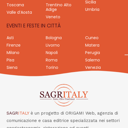
Sicilia
Toscana
Trentino Alto
Adige
Umbria
Valle d’Aosta
Veneto
EVENTI E FESTE IN CITTÀ
Asti
Bologna
Cuneo
Firenze
Livorno
Matera
Milano
Napoli
Perugia
Pisa
Roma
Salerno
Siena
Torino
Venezia
SAGR
ITALY
è un progetto di ORIGAMI Web, agenzia di
comunicazione e casa editrice specializzata nei settori