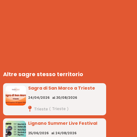
Altre sagre stesso territorio
Sagra di San Marco a Trieste
24/04/2026
al
30/08/2026
Trieste
(
Trieste
)
Lignano Summer Live Festival
25/06/2026
al
24/08/2026