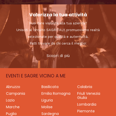
Valorizza la tua attività
Vuoi dare visibilità alla tua azienda?
Unisciti al circuito SAGRITALY, promuoviamo realtà
selezionate per qualità e autenticità.
Fatti trovare da chi cerca il meglio!
Scopri di più
EVENTI E SAGRE VICINO A ME
Abruzzo
Basilicata
Calabria
Campania
Emilia Romagna
Friuli Venezia
Giulia
Lazio
Liguria
Lombardia
Marche
Molise
Piemonte
Puglia
Sardegna