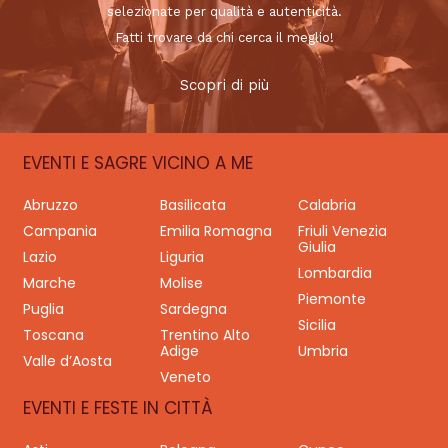
selezionate per qualità e autenticità.
Fatti trovare da chi cerca il meglio!
Scopri di più
EVENTI E SAGRE VICINO A ME
Abruzzo
Basilicata
Calabria
Campania
Emilia Romagna
Friuli Venezia
Giulia
Lazio
Liguria
Lombardia
Marche
Molise
Piemonte
Puglia
Sardegna
Sicilia
Toscana
Trentino Alto
Adige
Umbria
Valle d’Aosta
Veneto
EVENTI E FESTE IN CITTÀ