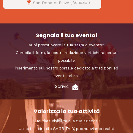
San Donà di Piave
(
Venezia
)
Segnala il tuo evento!
Vuoi promuovere la tua sagra o evento?
Compila il form, la nostra redazione verificherà per un
possibile
inserimento sul nostro portale dedicato a tradizioni ed
eventi italiani.
Scrivici
Valorizza la tua attività
Vuoi dare visibilità alla tua azienda?
Unisciti al circuito SAGRITALY, promuoviamo realtà