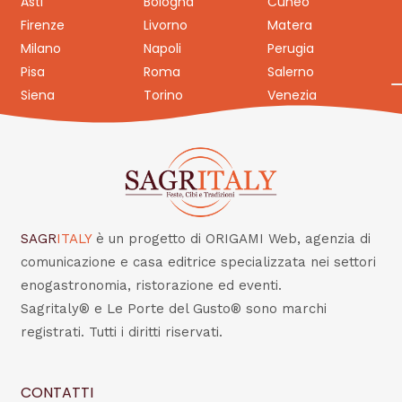
Asti
Bologna
Cuneo
Firenze
Livorno
Matera
Milano
Napoli
Perugia
Pisa
Roma
Salerno
Siena
Torino
Venezia
SAGR
ITALY
è un progetto di ORIGAMI Web, agenzia di
comunicazione e casa editrice specializzata nei settori
enogastronomia, ristorazione ed eventi.
Sagritaly® e Le Porte del Gusto® sono marchi
registrati. Tutti i diritti riservati.
CONTATTI