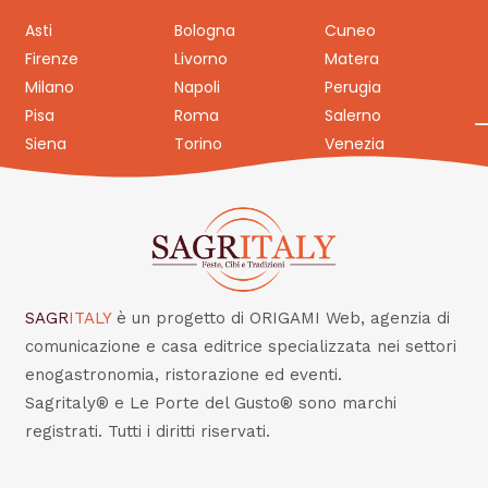
Asti
Bologna
Cuneo
Firenze
Livorno
Matera
Milano
Napoli
Perugia
Pisa
Roma
Salerno
Siena
Torino
Venezia
SAGR
ITALY
è un progetto di ORIGAMI Web, agenzia di
comunicazione e casa editrice specializzata nei settori
enogastronomia, ristorazione ed eventi.
Sagritaly® e Le Porte del Gusto® sono marchi
registrati. Tutti i diritti riservati.