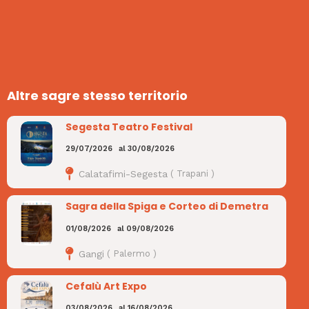
Altre sagre stesso territorio
Segesta Teatro Festival
29/07/2026
al
30/08/2026
Calatafimi-Segesta
(
Trapani
)
Sagra della Spiga e Corteo di Demetra
01/08/2026
al
09/08/2026
Gangi
(
Palermo
)
Cefalù Art Expo
03/08/2026
al
16/08/2026