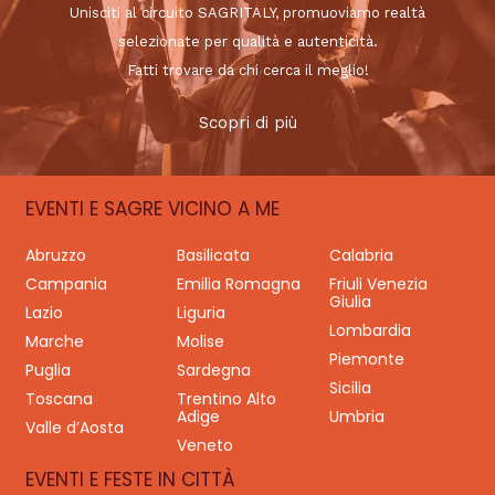
Unisciti al circuito SAGRITALY, promuoviamo realtà
selezionate per qualità e autenticità.
Fatti trovare da chi cerca il meglio!
Scopri di più
EVENTI E SAGRE VICINO A ME
Abruzzo
Basilicata
Calabria
Campania
Emilia Romagna
Friuli Venezia
Giulia
Lazio
Liguria
Lombardia
Marche
Molise
Piemonte
Puglia
Sardegna
Sicilia
Toscana
Trentino Alto
Adige
Umbria
Valle d’Aosta
Veneto
EVENTI E FESTE IN CITTÀ