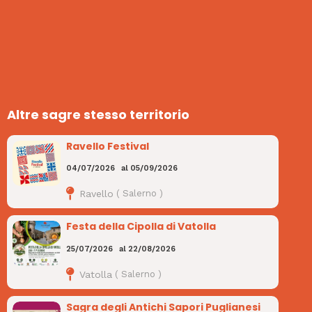
Altre sagre stesso territorio
Ravello Festival
04/07/2026
al
05/09/2026
Ravello
(
Salerno
)
Festa della Cipolla di Vatolla
25/07/2026
al
22/08/2026
Vatolla
(
Salerno
)
Sagra degli Antichi Sapori Puglianesi