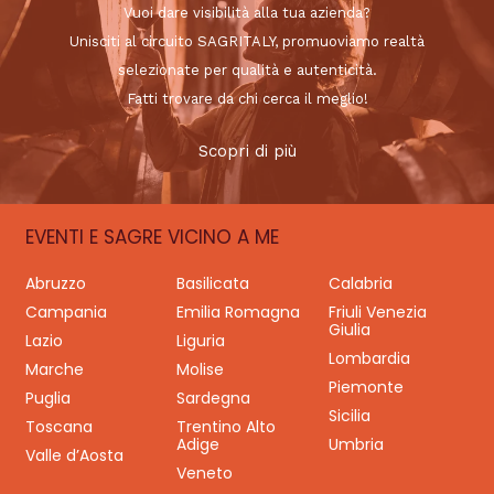
Vuoi dare visibilità alla tua azienda?
Unisciti al circuito SAGRITALY, promuoviamo realtà
selezionate per qualità e autenticità.
Fatti trovare da chi cerca il meglio!
Scopri di più
EVENTI E SAGRE VICINO A ME
Abruzzo
Basilicata
Calabria
Campania
Emilia Romagna
Friuli Venezia
Giulia
Lazio
Liguria
Lombardia
Marche
Molise
Piemonte
Puglia
Sardegna
Sicilia
Toscana
Trentino Alto
Adige
Umbria
Valle d’Aosta
Veneto