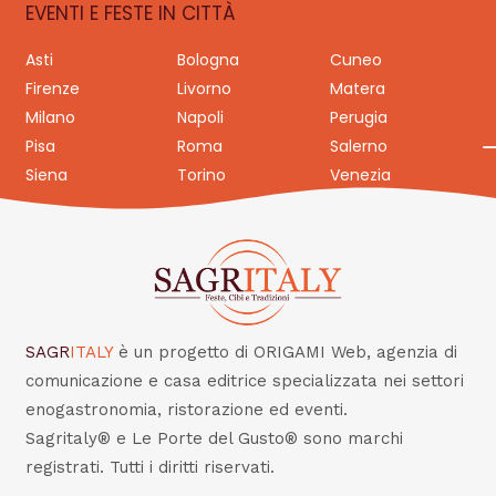
EVENTI E FESTE IN CITTÀ
Asti
Bologna
Cuneo
Firenze
Livorno
Matera
Milano
Napoli
Perugia
Pisa
Roma
Salerno
Siena
Torino
Venezia
SAGR
ITALY
è un progetto di ORIGAMI Web, agenzia di
comunicazione e casa editrice specializzata nei settori
enogastronomia, ristorazione ed eventi.
Sagritaly® e Le Porte del Gusto® sono marchi
registrati. Tutti i diritti riservati.