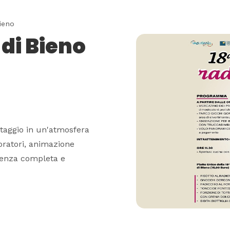
ieno
 di Bieno
rtaggio in un'atmosfera
aboratori, animazione
ienza completa e