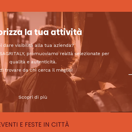
rizza la tua attività
i dare visibilità alla tua azienda?
to SAGRITALY, promuoviamo realtà selezionate per
qualità e autenticità.
tti trovare da chi cerca il meglio!
Scopri di più
EVENTI E FESTE IN CITTÀ