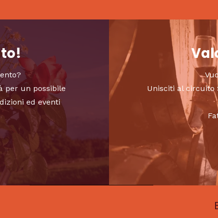
nto!
Valo
vento?
Vuo
à per un possibile
Unisciti al circui
dizioni ed eventi
Fa