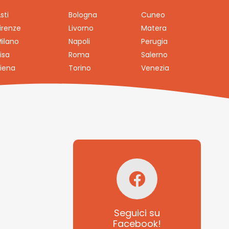
sti
Bologna
Cuneo
irenze
Livorno
Matera
ilano
Napoli
Perugia
isa
Roma
Salerno
iena
Torino
Venezia
Seguici su
Facebook!
SAGRITALY
Seguici su
Facebook!
Feste, cibi e tradizioni