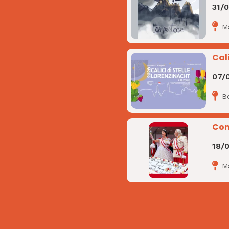
31/
M
Cali
07/
B
Com
18/
M