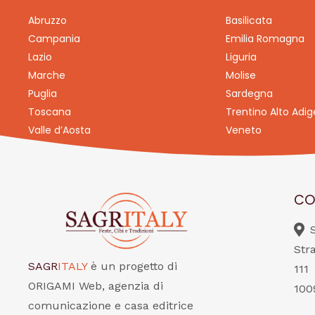
Abruzzo
Basilicata
Campania
Emilia Romagna
Lazio
Liguria
Marche
Molise
Puglia
Sardegna
Toscana
Trentino Alto Adig
Valle d’Aosta
Veneto
CO
Str
SAGR
ITALY
è un progetto di
111
ORIGAMI Web, agenzia di
100
comunicazione e casa editrice