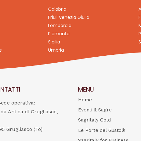
Calabria
A
Friuli Venezia Giulia
F
Lombardia
M
Piemonte
P
Sicilia
S
e
Umbria
NTATTI
MENU
Home
Sede operativa:
Eventi & Sagre
ada Antica di Grugliasco,
Sagritaly Gold
95 Grugliasco (To)
Le Porte del Gusto®
Sagritaly for Business