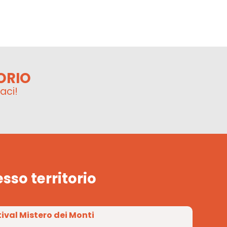
ORIO
aci!
esso territorio
tival Mistero dei Monti