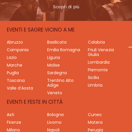
Scopri di più
EVENTI E SAGRE VICINO A ME
Abruzzo
Basilicata
Calabria
Campania
Emilia Romagna
Friuli Venezia
Giulia
Lazio
Liguria
Lombardia
Marche
Molise
Piemonte
Puglia
Sardegna
Sicilia
Toscana
Trentino Alto
Adige
Umbria
Valle d’Aosta
Veneto
EVENTI E FESTE IN CITTÀ
Asti
Bologna
Cuneo
Firenze
Livorno
Matera
Milano
Napoli
Perugia