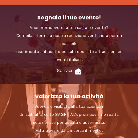
Segnala il tuo evento!
Vuoi promuovere la tua sagra o evento?
Compila il form, la nostra redazione verificherà per un
possibile
inserimento sul nostro portale dedicato a tradizioni ed
eventi italiani.
Scrivici
Valorizza la tua attività
Vuoi dare visibilità alla tua azienda?
Unisciti al circuito SAGRITALY, promuoviamo realtà
selezionate per qualità e autenticità.
Fatti trovare da chi cerca il meglio!