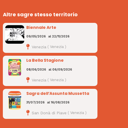
Altre sagre stesso territorio
Biennale Arte
09/05/2026
al
22/11/2026
Venezia
(
Venezia
)
La Bella Stagione
08/06/2026
al
06/09/2026
Venezia
(
Venezia
)
Sagra dell’Assunta Mussetta
31/07/2026
al
16/08/2026
San Donà di Piave
(
Venezia
)