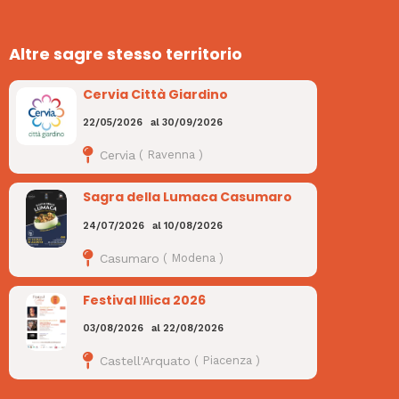
Altre sagre stesso territorio
Cervia Città Giardino
22/05/2026
al
30/09/2026
Cervia
(
Ravenna
)
Sagra della Lumaca Casumaro
24/07/2026
al
10/08/2026
Casumaro
(
Modena
)
Festival Illica 2026
03/08/2026
al
22/08/2026
Castell'Arquato
(
Piacenza
)