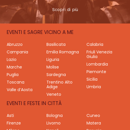
Scopri di più
EVENTI E SAGRE VICINO A ME
Abruzzo
Basilicata
Calabria
Campania
Emilia Romagna
Friuli Venezia
Giulia
Lazio
Liguria
Lombardia
Marche
Molise
Piemonte
Puglia
Sardegna
Sicilia
Toscana
Trentino Alto
Adige
Umbria
Valle d’Aosta
Veneto
EVENTI E FESTE IN CITTÀ
Asti
Bologna
Cuneo
Firenze
Livorno
Matera