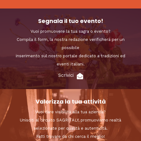
Segnala il tuo evento!
Vuoi promuovere la tua sagra o evento?
Compila il form, la nostra redazione verificherà per un
possibile
inserimento sul nostro portale dedicato a tradizioni ed
eventi italiani.
Scrivici
Valorizza la tua attività
Vuoi dare visibilità alla tua azienda?
Unisciti al circuito SAGRITALY, promuoviamo realtà
selezionate per qualità e autenticità.
Fatti trovare da chi cerca il meglio!