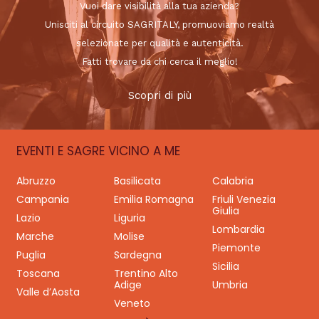
Vuoi dare visibilità alla tua azienda?
Unisciti al circuito SAGRITALY, promuoviamo realtà
selezionate per qualità e autenticità.
Fatti trovare da chi cerca il meglio!
Scopri di più
EVENTI E SAGRE VICINO A ME
Abruzzo
Basilicata
Calabria
Campania
Emilia Romagna
Friuli Venezia
Giulia
Lazio
Liguria
Lombardia
Marche
Molise
Piemonte
Puglia
Sardegna
Sicilia
Toscana
Trentino Alto
Adige
Umbria
Valle d’Aosta
Veneto