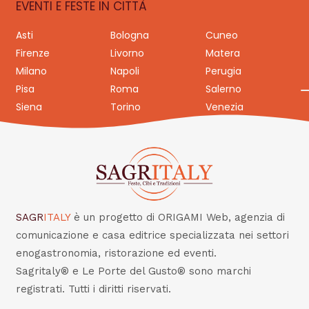
EVENTI E FESTE IN CITTÀ
Asti
Bologna
Cuneo
Firenze
Livorno
Matera
Milano
Napoli
Perugia
Pisa
Roma
Salerno
Siena
Torino
Venezia
SAGR
ITALY
è un progetto di ORIGAMI Web, agenzia di
comunicazione e casa editrice specializzata nei settori
enogastronomia, ristorazione ed eventi.
Sagritaly® e Le Porte del Gusto® sono marchi
registrati. Tutti i diritti riservati.