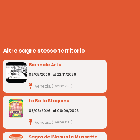
Altre sagre stesso territorio
Biennale Arte
09/05/2026
al
22/11/2026
Venezia
(
Venezia
)
La Bella Stagione
08/06/2026
al
06/09/2026
Venezia
(
Venezia
)
Sagra dell’Assunta Mussetta