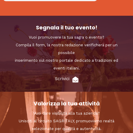
Segnala il tuo evento!
Vuoi promuovere la tua sagra o evento?
Compila il form, la nostra redazione verificherà per un
possibile
inserimento sul nostro portale dedicato a tradizioni ed
eventi italiani.
Scrivici
Valorizza la tua attività
Vuoi dare visibilità alla tua azienda?
Unisciti al circuito SAGRITALY, promuoviamo realtà
selezionate per qualità e autenticità.