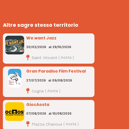
Altre sagre stesso territorio
We want Jazz
20/02/2026
al
29/10/2026
Saint Vincent
(
Aosta
)
Gran Paradiso Film Festival
27/07/2026
al
09/08/2026
Cogne
(
Aosta
)
GiocAosta
07/08/2026
al
10/08/2026
Piazza Chanoux
(
Aosta
)