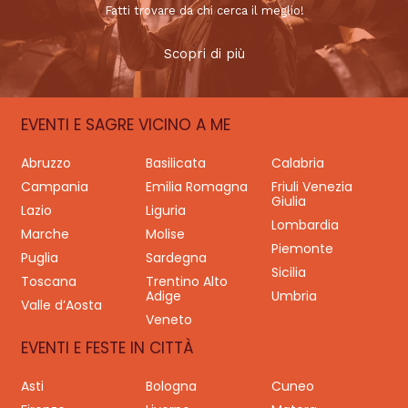
Fatti trovare da chi cerca il meglio!
Scopri di più
EVENTI E SAGRE VICINO A ME
Abruzzo
Basilicata
Calabria
Campania
Emilia Romagna
Friuli Venezia
Giulia
Lazio
Liguria
Lombardia
Marche
Molise
Piemonte
Puglia
Sardegna
Sicilia
Toscana
Trentino Alto
Adige
Umbria
Valle d’Aosta
Veneto
EVENTI E FESTE IN CITTÀ
Asti
Bologna
Cuneo