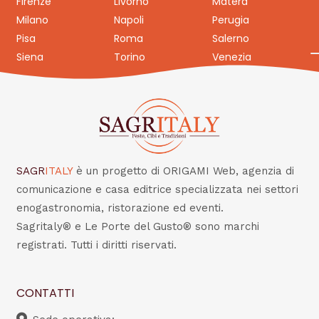
Firenze
Livorno
Matera
Milano
Napoli
Perugia
Pisa
Roma
Salerno
Siena
Torino
Venezia
SAGR
ITALY
è un progetto di ORIGAMI Web, agenzia di
comunicazione e casa editrice specializzata nei settori
enogastronomia, ristorazione ed eventi.
Sagritaly® e Le Porte del Gusto® sono marchi
registrati. Tutti i diritti riservati.
CONTATTI