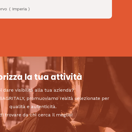
ervo
(
Imperia
)
rizza la tua attività
i dare visibilità alla tua azienda?
to SAGRITALY, promuoviamo realtà selezionate per
qualità e autenticità.
tti trovare da chi cerca il meglio!