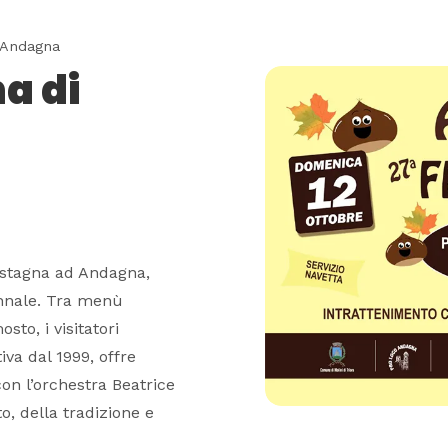
i Andagna
a di
astagna ad Andagna,
unnale. Tra menù
sto, i visitatori
iva dal 1999, offre
on l’orchestra Beatrice
o, della tradizione e