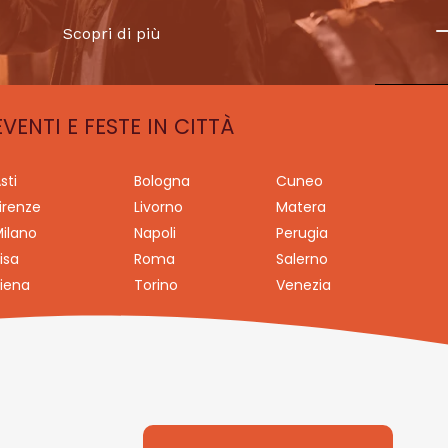
Scopri di più
EVENTI E FESTE IN CITTÀ
sti
Bologna
Cuneo
irenze
Livorno
Matera
ilano
Napoli
Perugia
isa
Roma
Salerno
iena
Torino
Venezia