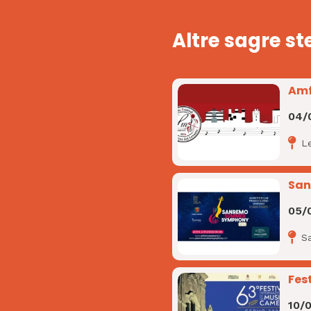
Altre sagre st
Amf
04/
L
San
05/
S
Fes
10/