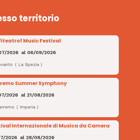
esso territorio
iteatrof Music Festival
07/2026
al
06/09/2026
evanto
(
La Spezia
)
remo Summer Symphony
07/2026
al
21/08/2026
anremo
(
Imperia
)
tival Internazionale di Musica da Camera
07/2026
al
28/08/2026