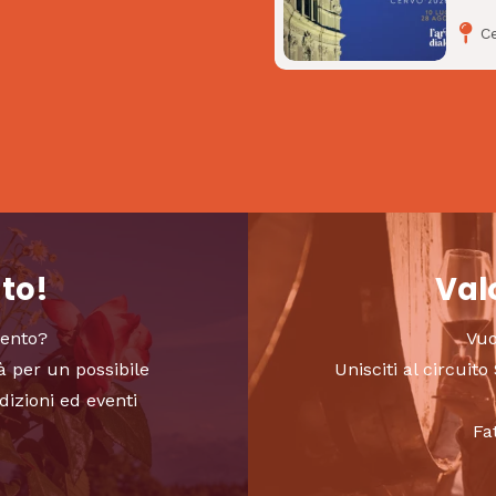
C
nto!
Valo
vento?
Vuo
à per un possibile
Unisciti al circui
dizioni ed eventi
Fa