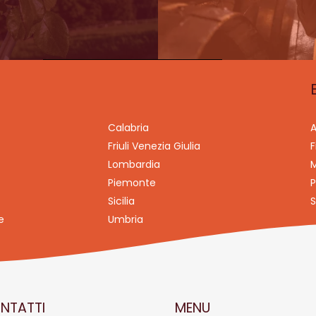
Calabria
A
Friuli Venezia Giulia
F
Lombardia
M
Piemonte
P
Sicilia
S
e
Umbria
NTATTI
MENU