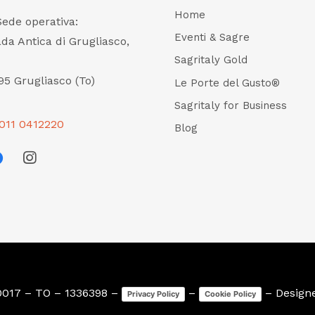
Home
Sede operativa:
Eventi & Sagre
ada Antica di Grugliasco,
Sagritaly Gold
95 Grugliasco (To)
Le Porte del Gusto®
Sagritaly for Business
011 0412220
Blog
0017 – TO – 1336398 –
–
– Design
Privacy Policy
Cookie Policy