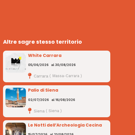
Altre sagre stesso territorio
White Carrara
05/06/2026
al
30/08/2026
Carrara
(
Massa-Carrara
)
Palio di Siena
02/07/2026
al
16/08/2026
Siena
(
Siena
)
Le Notti dell’Archeologia Cecina
15/07/2026
al
21/08/2026