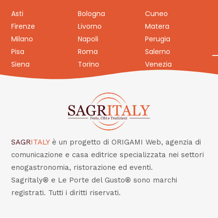
Asti
Bologna
Cuneo
Firenze
Livorno
Matera
Milano
Napoli
Perugia
Pisa
Roma
Salerno
Siena
Torino
Venezia
SAGR
ITALY
è un progetto di ORIGAMI Web, agenzia di
comunicazione e casa editrice specializzata nei settori
enogastronomia, ristorazione ed eventi.
Sagritaly® e Le Porte del Gusto® sono marchi
registrati. Tutti i diritti riservati.