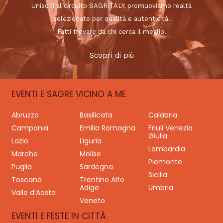
Unisciti al circuito SAGRITALY, promuoviamo realtà
selezionate per qualità e autenticità.
Fatti trovare da chi cerca il meglio!
Scopri di più
EVENTI E SAGRE VICINO A ME
Abruzzo
Basilicata
Calabria
Campania
Emilia Romagna
Friuli Venezia
Giulia
Lazio
Liguria
Lombardia
Marche
Molise
Piemonte
Puglia
Sardegna
Sicilia
Toscana
Trentino Alto
Adige
Umbria
Valle d’Aosta
Veneto
EVENTI E FESTE IN CITTÀ