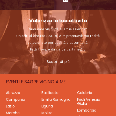
Valorizza la tua attività
Vuoi dare visibilità alla tua azienda?
Unisciti al circuito SAGRITALY, promuoviamo realtà
selezionate per qualità e autenticità.
Fatti trovare da chi cerca il meglio!
Scopri di più
EVENTI E SAGRE VICINO A ME
Abruzzo
Basilicata
Calabria
Campania
Emilia Romagna
Friuli Venezia
Giulia
Lazio
Liguria
Lombardia
Marche
Molise