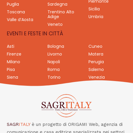
Piemonte
Puglia
Sardegna
Sicilia
Toscana
Trentino Alto
Adige
Umbria
Valle d’Aosta
Veneto
EVENTI E FESTE IN CITTÀ
Asti
Bologna
Cuneo
Firenze
Livorno
Matera
Milano
Napoli
Perugia
Pisa
Roma
Salerno
Siena
Torino
Venezia
SAGR
ITALY
è un progetto di ORIGAMI Web, agenzia di
comunicazione e casa editrice specializzata nei settori