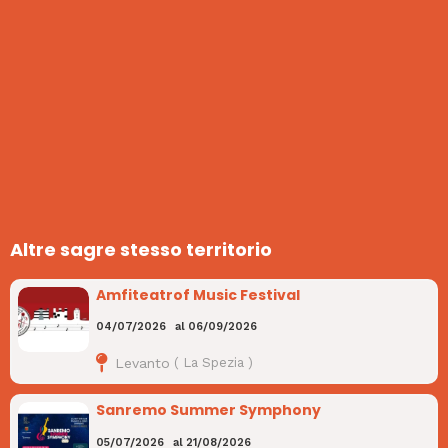
Altre sagre stesso territorio
Amfiteatrof Music Festival
04/07/2026
al
06/09/2026
Levanto
(
La Spezia
)
Sanremo Summer Symphony
05/07/2026
al
21/08/2026