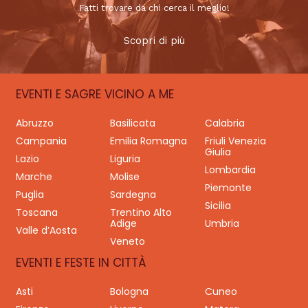
Fatti trovare da chi cerca il meglio!
Scopri di più
EVENTI E SAGRE VICINO A ME
Abruzzo
Basilicata
Calabria
Campania
Emilia Romagna
Friuli Venezia
Giulia
Lazio
Liguria
Lombardia
Marche
Molise
Piemonte
Puglia
Sardegna
Sicilia
Toscana
Trentino Alto
Adige
Umbria
Valle d’Aosta
Veneto
EVENTI E FESTE IN CITTÀ
Asti
Bologna
Cuneo