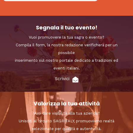
Segnala il tuo evento!
Vuoi promuovere la tua sagra o evento?
Compila il form, la nostra redazione verificherà per un
possibile
inserimento sul nostro portale dedicato a tradizioni ed
eventi italiani.
Scrivici
Valorizza la tua attività
Vuoi dare visibilità alla tua azienda?
Unisciti al circuito SAGRITALY, promuoviamo realtà
selezionate per qualità e autenticità.