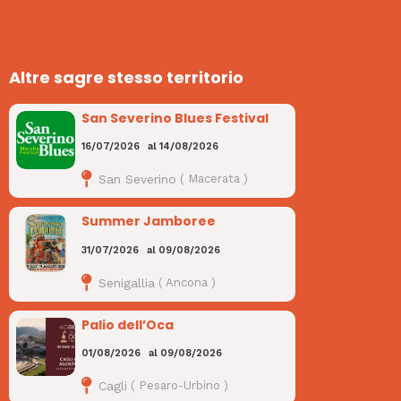
Altre sagre stesso territorio
San Severino Blues Festival
16/07/2026
al
14/08/2026
San Severino
(
Macerata
)
Summer Jamboree
31/07/2026
al
09/08/2026
Senigallia
(
Ancona
)
Palio dell’Oca
01/08/2026
al
09/08/2026
Cagli
(
Pesaro-Urbino
)