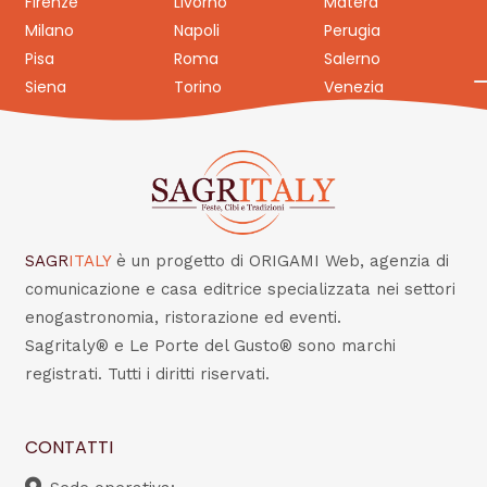
Firenze
Livorno
Matera
Milano
Napoli
Perugia
Pisa
Roma
Salerno
Siena
Torino
Venezia
SAGR
ITALY
è un progetto di ORIGAMI Web, agenzia di
comunicazione e casa editrice specializzata nei settori
enogastronomia, ristorazione ed eventi.
Sagritaly® e Le Porte del Gusto® sono marchi
registrati. Tutti i diritti riservati.
CONTATTI