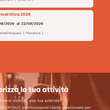
ival Illica 2026
08/2026
al
22/08/2026
stell'Arquato
(
Piacenza
)
rizza la tua attività
i dare visibilità alla tua azienda?
to SAGRITALY, promuoviamo realtà selezionate per