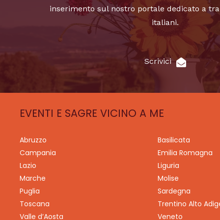
inserimento sul nostro portale dedicato a tra
italiani.
Scrivici
EVENTI E SAGRE VICINO A ME
Abruzzo
Basilicata
Campania
Emilia Romagna
Lazio
Liguria
Marche
Molise
Puglia
Sardegna
Toscana
Trentino Alto Adig
Valle d’Aosta
Veneto