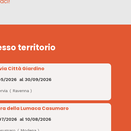
aci!
esso territorio
via Città Giardino
05/2026
al
30/09/2026
rvia
(
Ravenna
)
ra della Lumaca Casumaro
07/2026
al
10/08/2026
asumaro
(
Modena
)