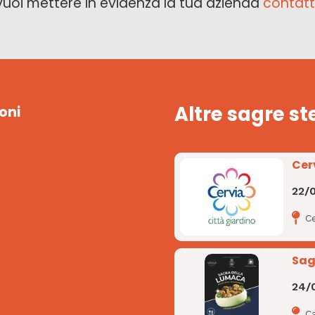
vuoi mettere in evidenza la tua azienda
contatt
Altre sagre st
oni
Cer
22/
Ce
Sag
24/
C