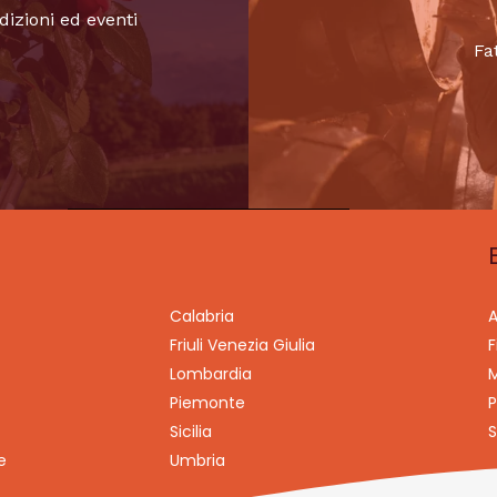
dizioni ed eventi
Fa
Calabria
A
Friuli Venezia Giulia
F
Lombardia
M
Piemonte
P
Sicilia
S
e
Umbria