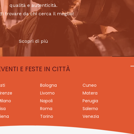
qualità e autenticità.
tti trovare da chi cerca il meglio!
Scopri di più
EVENTI E FESTE IN CITTÀ
sti
Bologna
Cuneo
irenze
Livorno
Matera
ilano
Napoli
Perugia
isa
Roma
Salerno
iena
Torino
Venezia