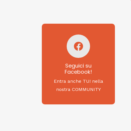
Seguici su
Facebook!
SAGRITALY
Seguici su
Facebook!
Feste, cibi e tradizioni
da Nord a Sud...
Entra anche TU! nella
nostra COMMUNITY