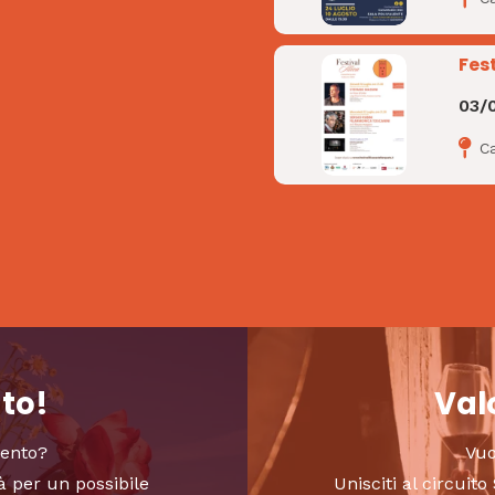
Fest
03/
Ca
nto!
Valo
vento?
Vuo
à per un possibile
Unisciti al circui