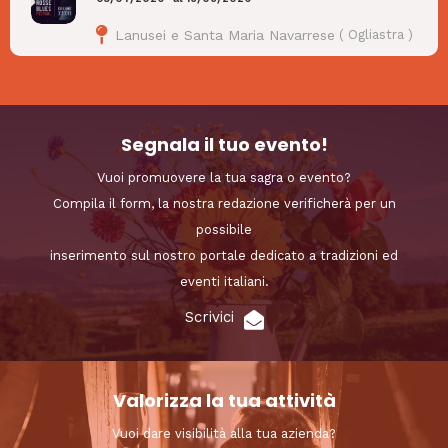
Lanusei e Santa Maria Navarrese
(
Ogliastra
)
Segnala il tuo evento!
Vuoi promuovere la tua sagra o evento?
Compila il form, la nostra redazione verificherà per un
possibile
inserimento sul nostro portale dedicato a tradizioni ed
eventi italiani.
Scrivici
Valorizza la tua attività
Vuoi dare visibilità alla tua azienda?