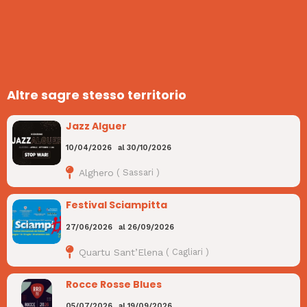
Altre sagre stesso territorio
Jazz Alguer
10/04/2026
al
30/10/2026
Alghero
(
Sassari
)
Festival Sciampitta
27/06/2026
al
26/09/2026
Quartu Sant’Elena
(
Cagliari
)
Rocce Rosse Blues
05/07/2026
al
19/09/2026