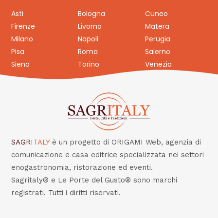
Asti
Bologna
Cuneo
Firenze
Livorno
Matera
Milano
Napoli
Perugia
Pisa
Roma
Salerno
Siena
Torino
Venezia
SAGR
ITALY
è un progetto di ORIGAMI Web, agenzia di
comunicazione e casa editrice specializzata nei settori
enogastronomia, ristorazione ed eventi.
Sagritaly® e Le Porte del Gusto® sono marchi
registrati. Tutti i diritti riservati.