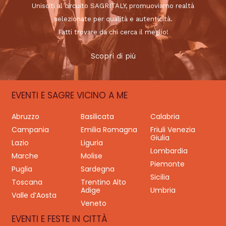
Unisciti al circuito SAGRITALY, promuoviamo realtà
selezionate per qualità e autenticità.
Fatti trovare da chi cerca il meglio!
Scopri di più
EVENTI E SAGRE VICINO A ME
Abruzzo
Basilicata
Calabria
Campania
Emilia Romagna
Friuli Venezia
Giulia
Lazio
Liguria
Lombardia
Marche
Molise
Piemonte
Puglia
Sardegna
Sicilia
Toscana
Trentino Alto
Adige
Umbria
Valle d’Aosta
Veneto
EVENTI E FESTE IN CITTÀ