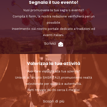
Segnala il tuo evento!
Vuoi promuovere la tua sagra o evento?
Compila il form, la nostra redazione verificherà per un
possibile
inserimento sul nostro portale dedicato a tradizioni ed
eventi italiani.
Scrivici
Valorizza la tua attività
Vuoi dare visibilità alla tua azienda?
Unisciti al circuito SAGRITALY, promuoviamo realtà
selezionate per qualità e autenticità.
Fatti trovare da chi cerca il meglio!
Scopri di più