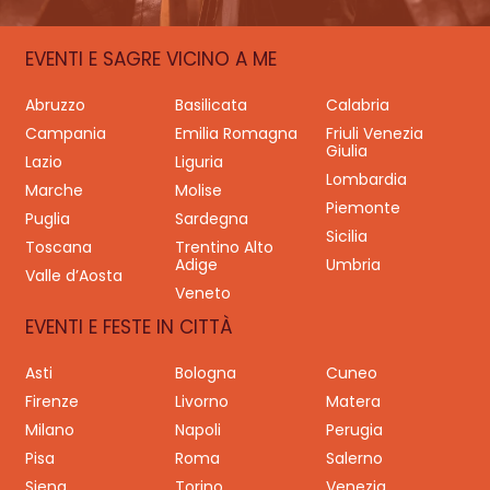
EVENTI E SAGRE VICINO A ME
Abruzzo
Basilicata
Calabria
Campania
Emilia Romagna
Friuli Venezia
Giulia
Lazio
Liguria
Lombardia
Marche
Molise
Piemonte
Puglia
Sardegna
Sicilia
Toscana
Trentino Alto
Adige
Umbria
Valle d’Aosta
Veneto
EVENTI E FESTE IN CITTÀ
Asti
Bologna
Cuneo
Firenze
Livorno
Matera
Milano
Napoli
Perugia
Pisa
Roma
Salerno
Siena
Torino
Venezia