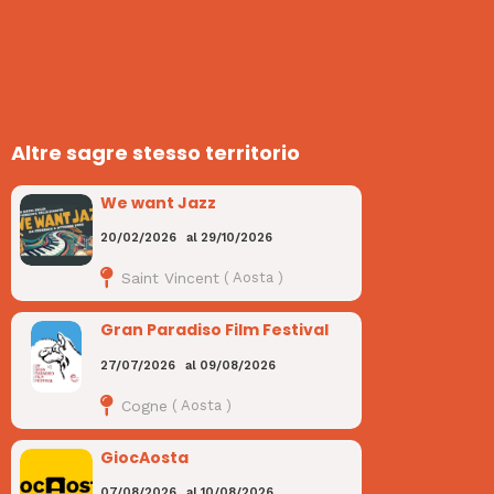
Altre sagre stesso territorio
We want Jazz
20/02/2026
al
29/10/2026
Saint Vincent
(
Aosta
)
Gran Paradiso Film Festival
27/07/2026
al
09/08/2026
Cogne
(
Aosta
)
GiocAosta
07/08/2026
al
10/08/2026