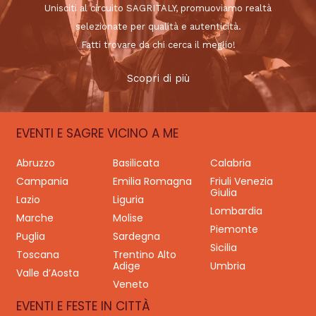
Unisciti al circuito SAGRITALY, promuoviamo realtà
selezionate per qualità e autenticità.
Fatti trovare da chi cerca il meglio!
Scopri di più
EVENTI E SAGRE VICINO A ME
Abruzzo
Basilicata
Calabria
Campania
Emilia Romagna
Friuli Venezia
Giulia
Lazio
Liguria
Lombardia
Marche
Molise
Piemonte
Puglia
Sardegna
Sicilia
Toscana
Trentino Alto
Adige
Umbria
Valle d’Aosta
Veneto
EVENTI E FESTE IN CITTÀ