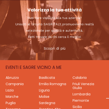
Valorizza la tua attività
Vuoi dare visibilità alla tua azienda?
Unisciti al circuito SAGRITALY, promuoviamo realtà
selezionate per qualità e autenticità.
Fatti trovare da chi cerca il meglio!
Scopri di più
EVENTI E SAGRE VICINO A ME
Abruzzo
Basilicata
Calabria
Campania
Emilia Romagna
Friuli Venezia
Giulia
Lazio
Liguria
Lombardia
Marche
Molise
Piemonte
Puglia
Sardegna
Sicilia