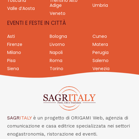
Toscana
Trentino Alto
Adige
Umbria
Valle d’Aosta
Veneto
EVENTI E FESTE IN CITTÀ
Asti
Bologna
Cuneo
Firenze
Livorno
Matera
Milano
Napoli
Perugia
Pisa
Roma
Salerno
Siena
Torino
Venezia
SAGR
ITALY
è un progetto di ORIGAMI Web, agenzia di
comunicazione e casa editrice specializzata nei settori
enogastronomia, ristorazione ed eventi.