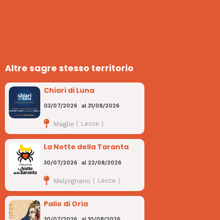
Altre sagre stesso territorio
Chiari di Luna
03/07/2026
al
31/08/2026
Maglie
(
Lecce
)
La Notte della Taranta
30/07/2026
al
22/08/2026
Melpignano
(
Lecce
)
Palio di Oria
30/07/2026
al
10/08/2026