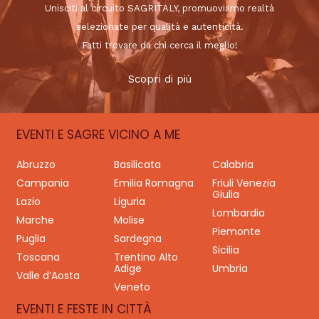
Unisciti al circuito SAGRITALY, promuoviamo realtà
selezionate per qualità e autenticità.
Fatti trovare da chi cerca il meglio!
Scopri di più
EVENTI E SAGRE VICINO A ME
Abruzzo
Basilicata
Calabria
Campania
Emilia Romagna
Friuli Venezia
Giulia
Lazio
Liguria
Lombardia
Marche
Molise
Piemonte
Puglia
Sardegna
Sicilia
Toscana
Trentino Alto
Adige
Umbria
Valle d’Aosta
Veneto
EVENTI E FESTE IN CITTÀ