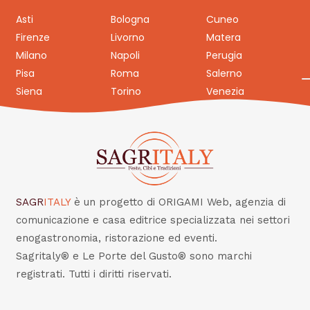
Asti
Bologna
Cuneo
Firenze
Livorno
Matera
Milano
Napoli
Perugia
Pisa
Roma
Salerno
Siena
Torino
Venezia
SAGR
ITALY
è un progetto di ORIGAMI Web, agenzia di
comunicazione e casa editrice specializzata nei settori
enogastronomia, ristorazione ed eventi.
Sagritaly® e Le Porte del Gusto® sono marchi
registrati. Tutti i diritti riservati.