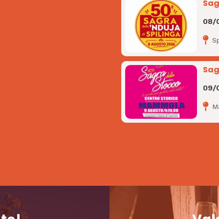
Sag
08/
Sp
Sag
09/
M