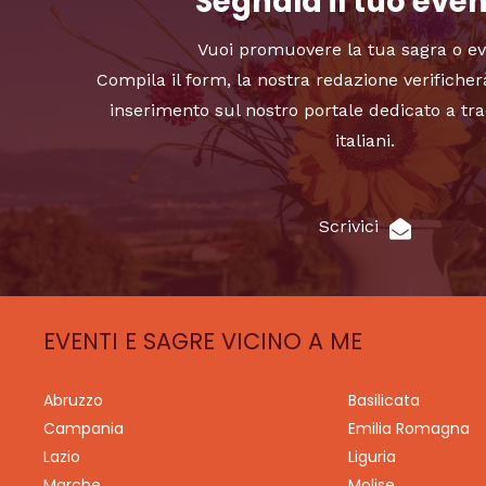
Segnala il tuo eve
Vuoi promuovere la tua sagra o e
Compila il form, la nostra redazione verificher
inserimento sul nostro portale dedicato a tra
italiani.
Scrivici
EVENTI E SAGRE VICINO A ME
Abruzzo
Basilicata
Campania
Emilia Romagna
Lazio
Liguria
Marche
Molise