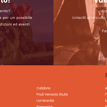
nto!
Valo
vento?
Vuo
à per un possibile
Unisciti al circui
dizioni ed eventi
Fa
Calabria
A
Friuli Venezia Giulia
F
Lombardia
M
Piemonte
P