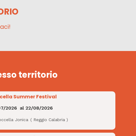
ORIO
aci!
esso territorio
cella Summer Festival
07/2026
al
22/08/2026
occella Jonica
(
Reggio Calabria
)