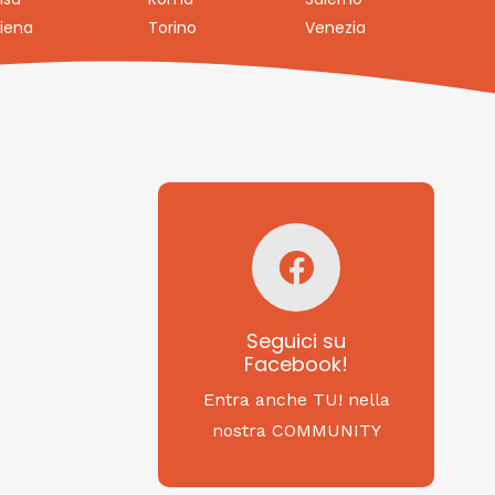
iena
Torino
Venezia
Seguici su
Facebook!
SAGRITALY
Seguici su
Facebook!
Feste, cibi e tradizioni
da Nord a Sud...
Entra anche TU! nella
nostra COMMUNITY