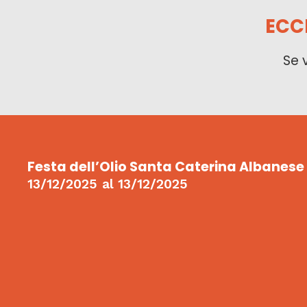
ECC
Se 
Festa dell’Olio Santa Caterina Albanese
13/12/2025
al
13/12/2025