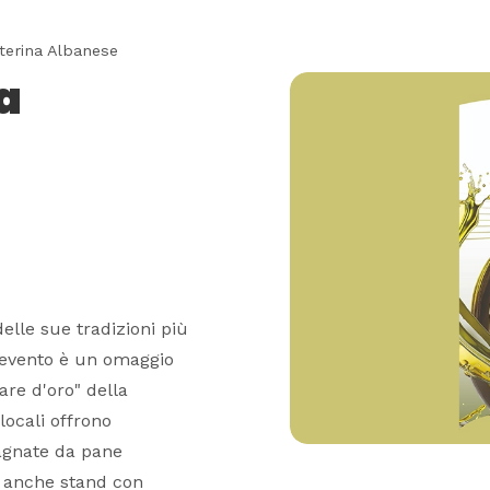
aterina Albanese
a
elle sue tradizioni più
L'evento è un omaggio
tare d'oro" della
locali offrono
agnate da pane
de anche stand con