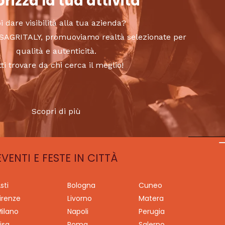
rizza la tua attività
i dare visibilità alla tua azienda?
to SAGRITALY, promuoviamo realtà selezionate per
qualità e autenticità.
tti trovare da chi cerca il meglio!
Scopri di più
EVENTI E FESTE IN CITTÀ
sti
Bologna
Cuneo
irenze
Livorno
Matera
ilano
Napoli
Perugia
isa
Roma
Salerno