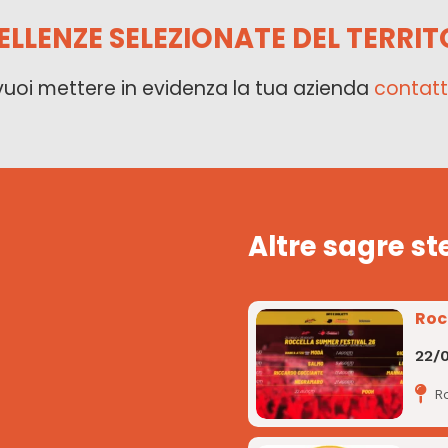
ELLENZE SELEZIONATE DEL TERRIT
vuoi mettere in evidenza la tua azienda
contatt
Altre sagre st
Roc
22/
R