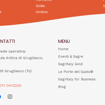
Sicilia
S
e
Umbria
NTATTI
MENU
Home
Sede operativa:
Eventi & Sagre
ada Antica di Grugliasco,
Sagritaly Gold
95 Grugliasco (To)
Le Porte del Gusto®
Sagritaly for Business
011 0412220
Blog