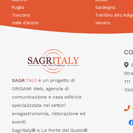
Puglia
Sardegna
Toscana
Trentino Alto Adig
Valle d’Aosta
Veneto
CO
Str
SAGR
ITALY
è un progetto di
111
ORIGAMI Web, agenzia di
100
comunicazione e casa editrice
specializzata nei settori
enogastronomia, ristorazione ed
eventi.
Sagritaly® e Le Porte del Gusto®