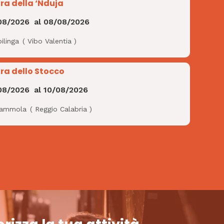
ra della ‘Nduja
08/2026
al
08/08/2026
ilinga
(
Vibo Valentia
)
ra dello Stocco
08/2026
al
10/08/2026
ammola
(
Reggio Calabria
)