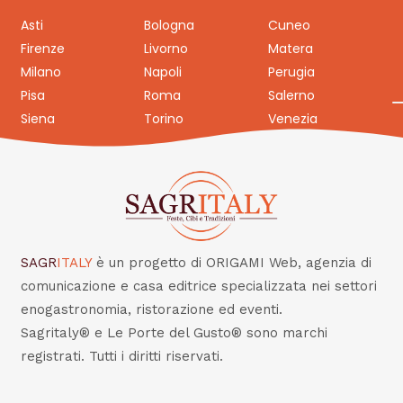
Asti
Bologna
Cuneo
Firenze
Livorno
Matera
Milano
Napoli
Perugia
Pisa
Roma
Salerno
Siena
Torino
Venezia
SAGR
ITALY
è un progetto di ORIGAMI Web, agenzia di
comunicazione e casa editrice specializzata nei settori
enogastronomia, ristorazione ed eventi.
Sagritaly® e Le Porte del Gusto® sono marchi
registrati. Tutti i diritti riservati.