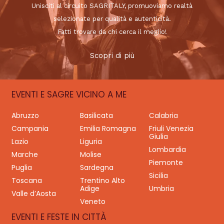
Unisciti al circuito SAGRITALY, promuoviamo realtà
selezionate per qualità e autenticità.
Fatti trovare da chi cerca il meglio!
Scopri di più
EVENTI E SAGRE VICINO A ME
Abruzzo
Basilicata
Calabria
Campania
Emilia Romagna
Friuli Venezia
Giulia
Lazio
Liguria
Lombardia
Marche
Molise
Piemonte
Puglia
Sardegna
Sicilia
Toscana
Trentino Alto
Adige
Umbria
Valle d’Aosta
Veneto
EVENTI E FESTE IN CITTÀ