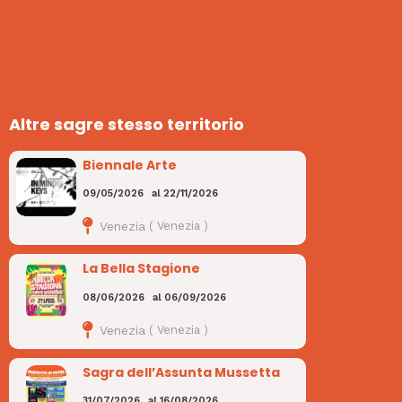
Altre sagre stesso territorio
Biennale Arte
09/05/2026
al
22/11/2026
Venezia
(
Venezia
)
La Bella Stagione
08/06/2026
al
06/09/2026
Venezia
(
Venezia
)
Sagra dell’Assunta Mussetta
31/07/2026
al
16/08/2026