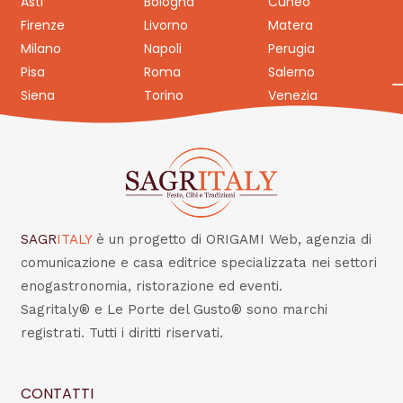
Asti
Bologna
Cuneo
Firenze
Livorno
Matera
Milano
Napoli
Perugia
Pisa
Roma
Salerno
Siena
Torino
Venezia
SAGR
ITALY
è un progetto di ORIGAMI Web, agenzia di
comunicazione e casa editrice specializzata nei settori
enogastronomia, ristorazione ed eventi.
Sagritaly® e Le Porte del Gusto® sono marchi
registrati. Tutti i diritti riservati.
CONTATTI