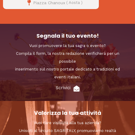
Piazza Chanoux
(
Aosta
)
Segnala il tuo evento!
Vuoi promuovere la tua sagra o evento?
Compila il form, la nostra redazione verificherà per un
possibile
inserimento sul nostro portale dedicato a tradizioni ed
eventi italiani.
Scrivici
Valorizza la tua attività
Vuoi dare visibilità alla tua azienda?
Unisciti al circuito SAGRITALY, promuoviamo realtà