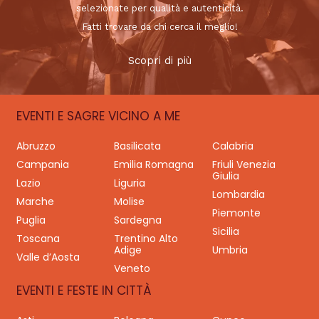
selezionate per qualità e autenticità.
Fatti trovare da chi cerca il meglio!
Scopri di più
EVENTI E SAGRE VICINO A ME
Abruzzo
Basilicata
Calabria
Campania
Emilia Romagna
Friuli Venezia
Giulia
Lazio
Liguria
Lombardia
Marche
Molise
Piemonte
Puglia
Sardegna
Sicilia
Toscana
Trentino Alto
Adige
Umbria
Valle d’Aosta
Veneto
EVENTI E FESTE IN CITTÀ