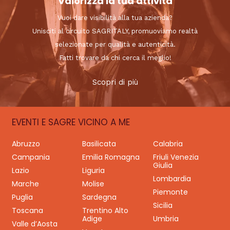
Valorizza la tua attività
Vuoi dare visibilità alla tua azienda?
Unisciti al circuito SAGRITALY, promuoviamo realtà
selezionate per qualità e autenticità.
Fatti trovare da chi cerca il meglio!
Scopri di più
EVENTI E SAGRE VICINO A ME
Abruzzo
Basilicata
Calabria
Campania
Emilia Romagna
Friuli Venezia
Giulia
Lazio
Liguria
Lombardia
Marche
Molise
Piemonte
Puglia
Sardegna
Sicilia
Toscana
Trentino Alto
Adige
Umbria
Valle d’Aosta