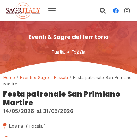
Eventi & Sagre del territorio
Puglia
●
Foggia
Home
/
Eventi e Sagre - Passati
/ Festa patronale San Primiano
Martire
Festa patronale San Primiano
Martire
14/05/2026
al
31/05/2026
Lesina
(
Foggia
)