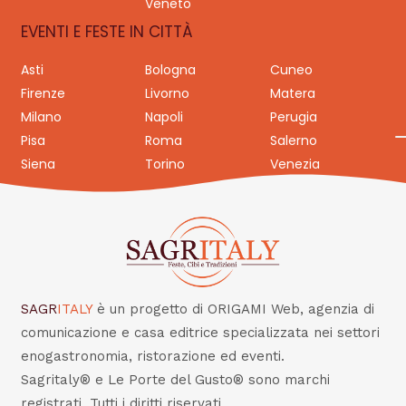
Veneto
EVENTI E FESTE IN CITTÀ
Asti
Bologna
Cuneo
Firenze
Livorno
Matera
Milano
Napoli
Perugia
Pisa
Roma
Salerno
Siena
Torino
Venezia
SAGR
ITALY
è un progetto di ORIGAMI Web, agenzia di
comunicazione e casa editrice specializzata nei settori
enogastronomia, ristorazione ed eventi.
Sagritaly® e Le Porte del Gusto® sono marchi
registrati. Tutti i diritti riservati.