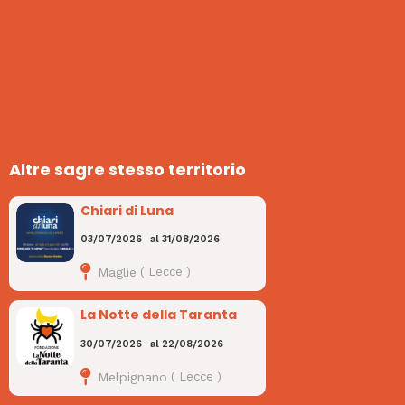
Altre sagre stesso territorio
Chiari di Luna
03/07/2026
al
31/08/2026
Maglie
(
Lecce
)
La Notte della Taranta
30/07/2026
al
22/08/2026
Melpignano
(
Lecce
)