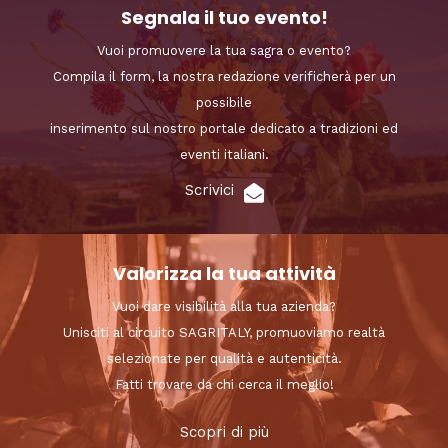
Segnala il tuo evento!
Vuoi promuovere la tua sagra o evento?
Compila il form, la nostra redazione verificherà per un
possibile
inserimento sul nostro portale dedicato a tradizioni ed
eventi italiani.
Scrivici
Valorizza la tua attività
Vuoi dare visibilità alla tua azienda?
Unisciti al circuito SAGRITALY, promuoviamo realtà
selezionate per qualità e autenticità.
Fatti trovare da chi cerca il meglio!
Scopri di più