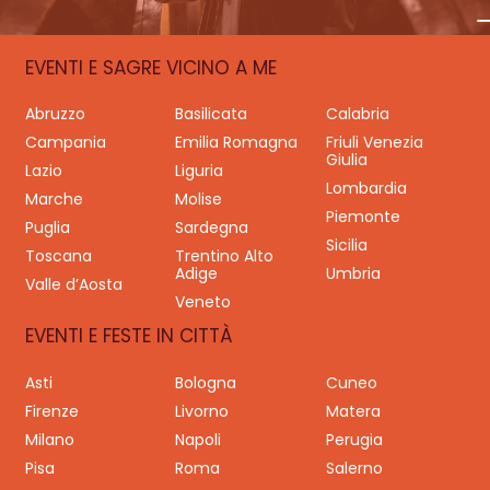
EVENTI E SAGRE VICINO A ME
Abruzzo
Basilicata
Calabria
Campania
Emilia Romagna
Friuli Venezia
Giulia
Lazio
Liguria
Lombardia
Marche
Molise
Piemonte
Puglia
Sardegna
Sicilia
Toscana
Trentino Alto
Adige
Umbria
Valle d’Aosta
Veneto
EVENTI E FESTE IN CITTÀ
Asti
Bologna
Cuneo
Firenze
Livorno
Matera
Milano
Napoli
Perugia
Pisa
Roma
Salerno