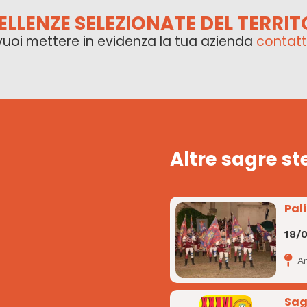
ELLENZE SELEZIONATE DEL TERRIT
vuoi mettere in evidenza la tua azienda
contatt
Altre sagre st
Pal
18/
A
Sag