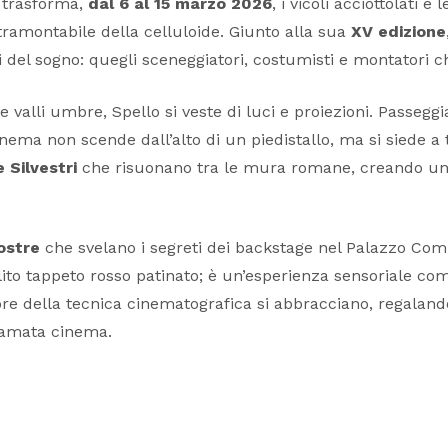
trasforma,
dal 6 al 15 marzo 2026
, i vicoli acciottolati e
tramontabile della celluloide. Giunto alla sua
XV edizione
i del sogno: quegli sceneggiatori, costumisti e montatori c
valli umbre, Spello si veste di luci e proiezioni. Passeggian
inema non scende dall’alto di un piedistallo, ma si siede a 
 Silvestri
che risuonano tra le mura romane, creando un 
ostre
che svelano i segreti dei backstage nel Palazzo Co
solito tappeto rosso patinato; è un’esperienza sensoriale co
gore della tecnica cinematografica si abbracciano, regaland
hiamata cinema.