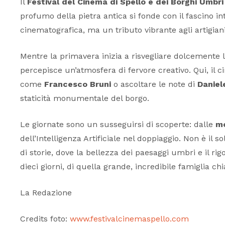
Il
Festival del Cinema di Spello e dei Borghi Umbri
profumo della pietra antica si fonde con il fascino in
cinematografica, ma un tributo vibrante agli artigian
Mentre la primavera inizia a risvegliare dolcemente le 
percepisce un’atmosfera di fervore creativo. Qui, il c
come
Francesco Bruni
o ascoltare le note di
Daniele
staticità monumentale del borgo.
Le giornate sono un susseguirsi di scoperte: dalle
m
dell’Intelligenza Artificiale nel doppiaggio. Non è il 
di storie, dove la bellezza dei paesaggi umbri e il ri
dieci giorni, di quella grande, incredibile famiglia c
La Redazione
Credits foto:
www.festivalcinemaspello.com