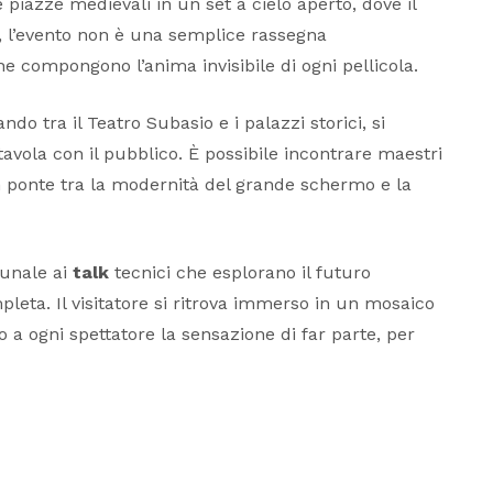
 le piazze medievali in un set a cielo aperto, dove il
, l’evento non è una semplice rassegna
he compongono l’anima invisibile di ogni pellicola.
do tra il Teatro Subasio e i palazzi storici, si
tavola con il pubblico. È possibile incontrare maestri
ponte tra la modernità del grande schermo e la
munale ai
talk
tecnici che esplorano il futuro
mpleta. Il visitatore si ritrova immerso in un mosaico
o a ogni spettatore la sensazione di far parte, per