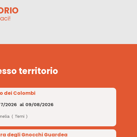
ORIO
aci!
esso territorio
io dei Colombi
07/2026
al
09/08/2026
melia
(
Terni
)
ra degli Gnocchi Guardea