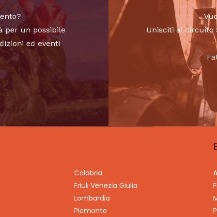
vento?
Vuo
à per un possibile
Unisciti al circui
dizioni ed eventi
Fa
Calabria
A
Friuli Venezia Giulia
F
Lombardia
M
Piemonte
P