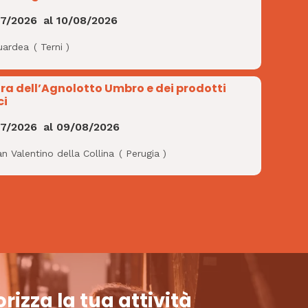
07/2026
al
10/08/2026
uardea
(
Terni
)
ra dell’Agnolotto Umbro e dei prodotti
ci
07/2026
al
09/08/2026
n Valentino della Collina
(
Perugia
)
rizza la tua attività