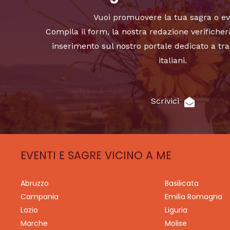
Vuoi promuovere la tua sagra o e
Compila il form, la nostra redazione verificher
inserimento sul nostro portale dedicato a tra
italiani.
Scrivici
EVENTI E SAGRE VICINO A ME
Abruzzo
Basilicata
Campania
Emilia Romagna
Lazio
Liguria
Marche
Molise