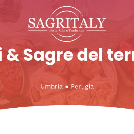
 & Sagre del ter
Umbria
●
Perugia