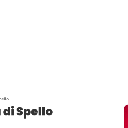
pello
 di Spello