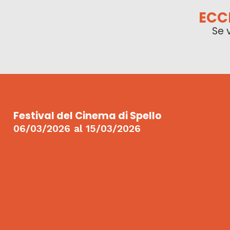
ECC
Se 
Festival del Cinema di Spello
06/03/2026
al
15/03/2026