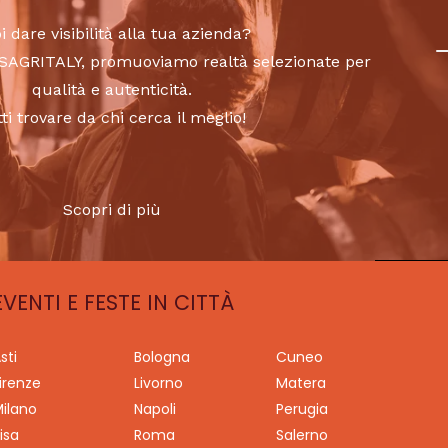
i dare visibilità alla tua azienda?
to SAGRITALY, promuoviamo realtà selezionate per
qualità e autenticità.
tti trovare da chi cerca il meglio!
Scopri di più
EVENTI E FESTE IN CITTÀ
sti
Bologna
Cuneo
irenze
Livorno
Matera
ilano
Napoli
Perugia
isa
Roma
Salerno