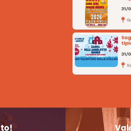
31/
G
Sag
tipi
31/
Sa
nto!
Valo