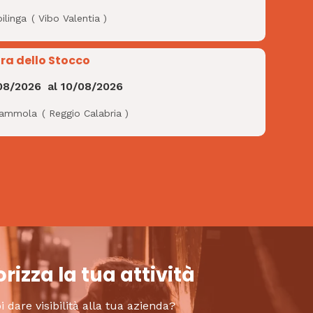
ilinga
(
Vibo Valentia
)
ra dello Stocco
08/2026
al
10/08/2026
ammola
(
Reggio Calabria
)
rizza la tua attività
i dare visibilità alla tua azienda?