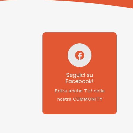
Seguici su
Facebook!
SAGRITALY
Seguici su
Facebook!
Feste, cibi e tradizioni
da Nord a Sud...
Entra anche TU! nella
nostra COMMUNITY