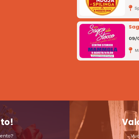
Sp
Sag
09/
M
nto!
Valo
vento?
Vuo