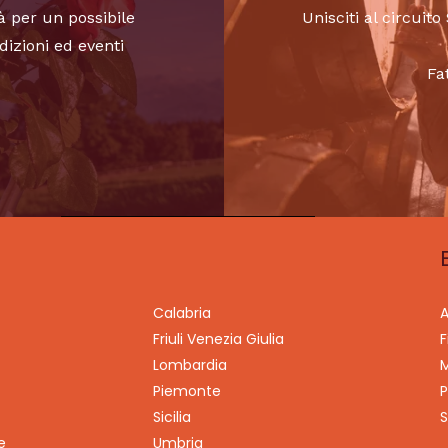
à per un possibile
Unisciti al circui
dizioni ed eventi
Fa
Calabria
A
Friuli Venezia Giulia
F
Lombardia
M
Piemonte
P
Sicilia
S
e
Umbria