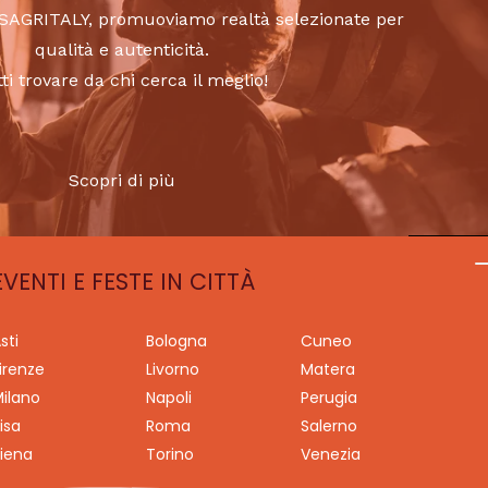
to SAGRITALY, promuoviamo realtà selezionate per
qualità e autenticità.
tti trovare da chi cerca il meglio!
Scopri di più
EVENTI E FESTE IN CITTÀ
sti
Bologna
Cuneo
irenze
Livorno
Matera
ilano
Napoli
Perugia
isa
Roma
Salerno
iena
Torino
Venezia