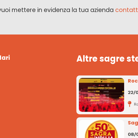
vuoi mettere in evidenza la tua azienda
contatt
Altre sagre st
lari
Roc
22/
R
Sag
08/