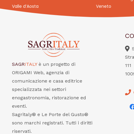
Valle d’Aosta
Veneto
CO
Str
SAGR
ITALY
è un progetto di
111
ORIGAMI Web, agenzia di
100
comunicazione e casa editrice
specializzata nei settori
enogastronomia, ristorazione ed
eventi.
Sagritaly® e Le Porte del Gusto®
sono marchi registrati. Tutti i diritti
riservati.