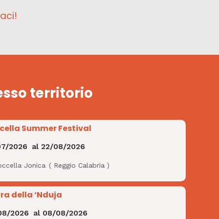
aci!
esso territorio
cella Summer Festival
07/2026
al
22/08/2026
occella Jonica
(
Reggio Calabria
)
ra della ‘Nduja
08/2026
al
08/08/2026