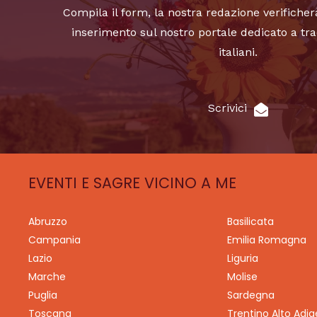
Compila il form, la nostra redazione verificher
inserimento sul nostro portale dedicato a tra
italiani.
Scrivici
EVENTI E SAGRE VICINO A ME
Abruzzo
Basilicata
Campania
Emilia Romagna
Lazio
Liguria
Marche
Molise
Puglia
Sardegna
Toscana
Trentino Alto Adig