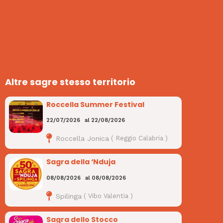
Altre sagre stesso territorio
Roccella Summer Festival
22/07/2026
al
22/08/2026
Roccella Jonica
(
Reggio Calabria
)
Sagra della ‘Nduja
08/08/2026
al
08/08/2026
Spilinga
(
Vibo Valentia
)
Sagra dello Stocco