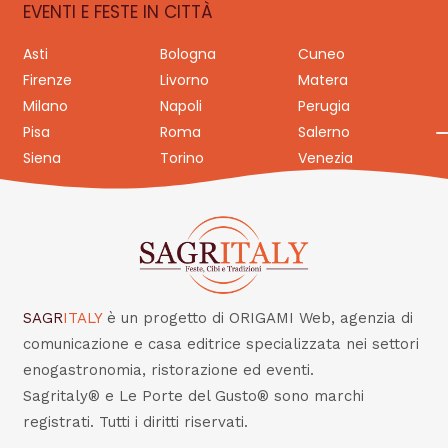
EVENTI E FESTE IN CITTÀ
Asti
Bologna
Cuneo
Firenze
Livorno
Matera
Milano
Napoli
Perugia
Pisa
Roma
Salerno
Siena
Torino
Venezia
SAGR
ITALY
è un progetto di ORIGAMI Web, agenzia di
comunicazione e casa editrice specializzata nei settori
enogastronomia, ristorazione ed eventi.
Sagritaly® e Le Porte del Gusto® sono marchi
registrati. Tutti i diritti riservati.