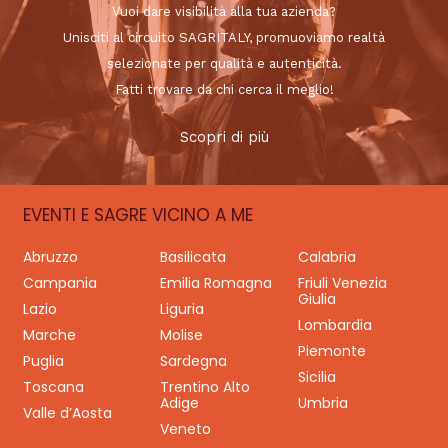
Vuoi dare visibilità alla tua azienda?
Unisciti al circuito SAGRITALY, promuoviamo realtà
selezionate per qualità e autenticità.
Fatti trovare da chi cerca il meglio!
Scopri di più
EVENTI E SAGRE VICINO A ME
Abruzzo
Basilicata
Calabria
Campania
Emilia Romagna
Friuli Venezia
Giulia
Lazio
Liguria
Lombardia
Marche
Molise
Piemonte
Puglia
Sardegna
Sicilia
Toscana
Trentino Alto
Adige
Umbria
Valle d’Aosta
Veneto