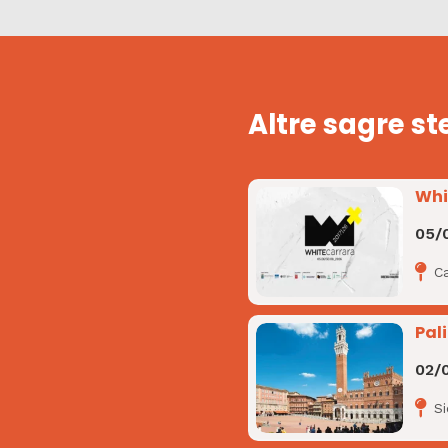
Altre sagre st
Whi
05/
Ca
Pali
02/
S