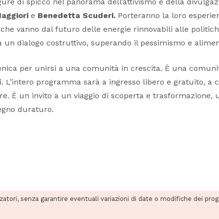
gure di spicco nel panorama dell’attivismo e della divulgazi
Maggiori
e
Benedetta Scuderi.
Porteranno la loro esperie
 che vanno dal futuro delle energie rinnovabili alle politich
a un dialogo costruttivo, superando il pessimismo e alime
ica per unirsi a una comunità in crescita. È una comunit
i. L’intero programma sarà a ingresso libero e gratuito, a
. È un invito a un viaggio di scoperta e trasformazione, un
egno duraturo.
zzatori, senza garantire eventuali variazioni di date o modifiche dei pro