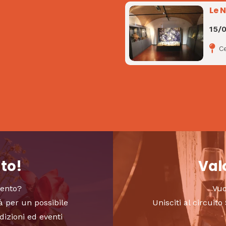
Le 
15/
C
nto!
Valo
vento?
Vuo
à per un possibile
Unisciti al circui
dizioni ed eventi