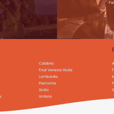
Fa
Calabria
A
Friuli Venezia Giulia
F
Lombardia
M
Piemonte
P
Sicilia
S
e
Umbria