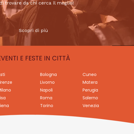
tti trovare da chi cerca il meglio!
Scopri di più
EVENTI E FESTE IN CITTÀ
sti
Bologna
Cuneo
irenze
Livorno
Matera
ilano
Napoli
Perugia
isa
Roma
Salerno
iena
Torino
Venezia