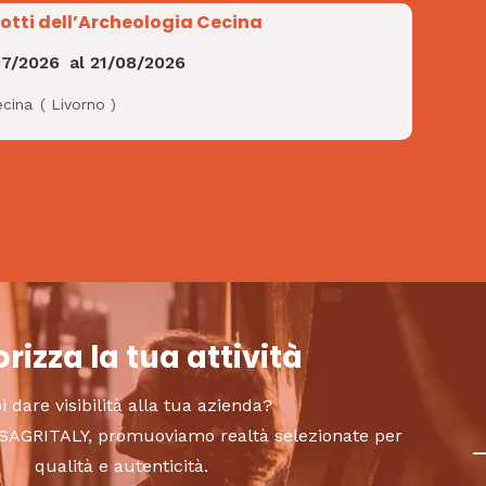
Notti dell’Archeologia Cecina
07/2026
al
21/08/2026
ecina
(
Livorno
)
rizza la tua attività
i dare visibilità alla tua azienda?
to SAGRITALY, promuoviamo realtà selezionate per
qualità e autenticità.