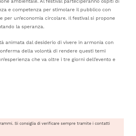
one ambientale. Al festival parteciperanno ospiti di
nza e competenza per stimolare il pubblico con
e per un’economia circolare. Il festival si propone
ntando la speranza.
à animata dal desiderio di vivere in armonia con
 conferma della volontà di rendere questi temi
’esperienza che va oltre i tre giorni dell’evento e
grammi. Si consiglia di verificare sempre tramite i contatti