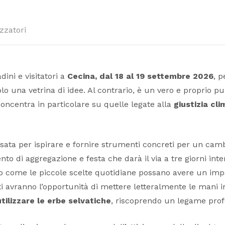
zzatori
dini e visitatori a
Cecina,
dal 18 al 19 settembre 2026
, p
o una vetrina di idee. Al contrario, è un vero e proprio pu
concentra in particolare su quelle legate alla
giustizia cli
ensata per ispirare e fornire strumenti concreti per un ca
di aggregazione e festa che darà il via a tre giorni intensi
 come le piccole scelte quotidiane possano avere un impatto 
anti avranno l’opportunità di mettere letteralmente le mani
tilizzare le erbe selvatiche
, riscoprendo un legame prof