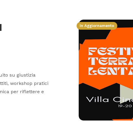
a
In Aggiornamento
uito su giustizia
ttiti, workshop pratici
ica per riflettere e