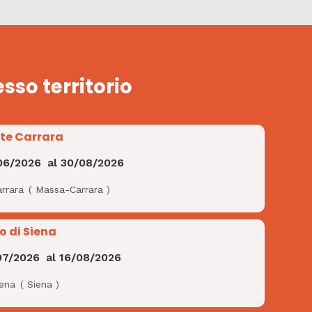
esso territorio
te Carrara
06/2026
al
30/08/2026
rrara
(
Massa-Carrara
)
o di Siena
07/2026
al
16/08/2026
iena
(
Siena
)