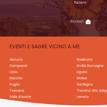
italiani.
Scrivici
EVENTI E SAGRE VICINO A ME
Abruzzo
Basilicata
Campania
Emilia Romagna
Lazio
Liguria
Marche
Molise
Puglia
Sardegna
Toscana
Trentino Alto Adig
Valle d’Aosta
Veneto