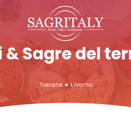
 & Sagre del ter
Toscana
●
Livorno