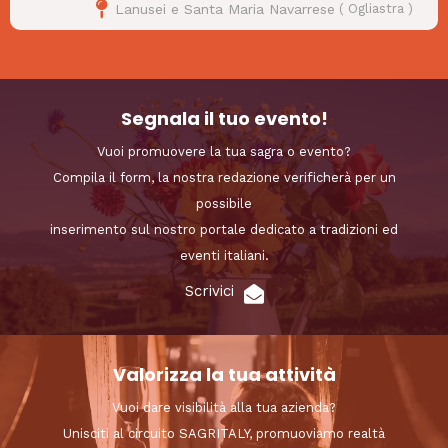
Lanusei e Santa Maria Navarrese
(
Ogliastra
)
Segnala il tuo evento!
Vuoi promuovere la tua sagra o evento?
Compila il form, la nostra redazione verificherà per un
possibile
inserimento sul nostro portale dedicato a tradizioni ed
eventi italiani.
Scrivici
Valorizza la tua attività
Vuoi dare visibilità alla tua azienda?
Unisciti al circuito SAGRITALY, promuoviamo realtà