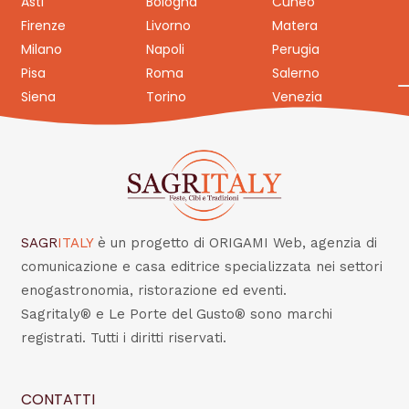
Asti
Bologna
Cuneo
Firenze
Livorno
Matera
Milano
Napoli
Perugia
Pisa
Roma
Salerno
Siena
Torino
Venezia
SAGR
ITALY
è un progetto di ORIGAMI Web, agenzia di
comunicazione e casa editrice specializzata nei settori
enogastronomia, ristorazione ed eventi.
Sagritaly® e Le Porte del Gusto® sono marchi
registrati. Tutti i diritti riservati.
CONTATTI