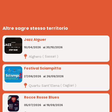
Altre sagre stesso territorio
Jazz Alguer
10/04/2026
al
30/10/2026
Alghero
(
Sassari
)
Festival Sciampitta
27/06/2026
al
26/09/2026
Quartu Sant’Elena
(
Cagliari
)
Rocce Rosse Blues
05/07/2026
al
19/09/2026