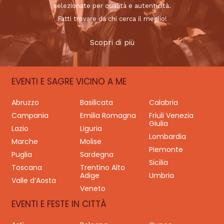
selezionate per qualità e autenticità.
Fatti trovare da chi cerca il meglio!
Scopri di più
EVENTI E SAGRE VICINO A ME
Abruzzo
Basilicata
Calabria
Campania
Emilia Romagna
Friuli Venezia
Giulia
Lazio
Liguria
Lombardia
Marche
Molise
Piemonte
Puglia
Sardegna
Sicilia
Toscana
Trentino Alto
Adige
Umbria
Valle d’Aosta
Veneto
EVENTI E FESTE IN CITTÀ