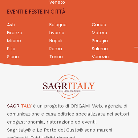
Veneto
EVENTI E FESTE IN CITTÀ
Asti
Bologna
Cuneo
Firenze
Livorno
Matera
Milano
Napoli
Perugia
Pisa
Roma
Salerno
Siena
Torino
Venezia
SAGR
ITALY
è un progetto di ORIGAMI Web, agenzia di
comunicazione e casa editrice specializzata nei settori
enogastronomia, ristorazione ed eventi.
Sagritaly® e Le Porte del Gusto® sono marchi