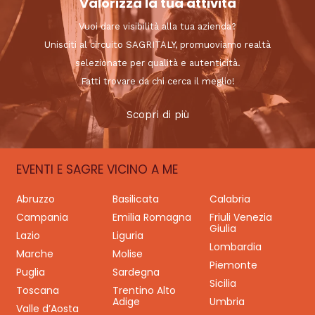
Valorizza la tua attività
Vuoi dare visibilità alla tua azienda?
Unisciti al circuito SAGRITALY, promuoviamo realtà
selezionate per qualità e autenticità.
Fatti trovare da chi cerca il meglio!
Scopri di più
EVENTI E SAGRE VICINO A ME
Abruzzo
Basilicata
Calabria
Campania
Emilia Romagna
Friuli Venezia
Giulia
Lazio
Liguria
Lombardia
Marche
Molise
Piemonte
Puglia
Sardegna
Sicilia
Toscana
Trentino Alto
Adige
Umbria
Valle d’Aosta