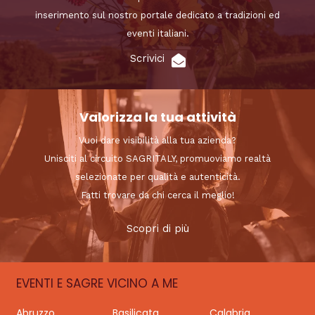
inserimento sul nostro portale dedicato a tradizioni ed
eventi italiani.
Scrivici
Valorizza la tua attività
Vuoi dare visibilità alla tua azienda?
Unisciti al circuito SAGRITALY, promuoviamo realtà
selezionate per qualità e autenticità.
Fatti trovare da chi cerca il meglio!
Scopri di più
EVENTI E SAGRE VICINO A ME
Abruzzo
Basilicata
Calabria