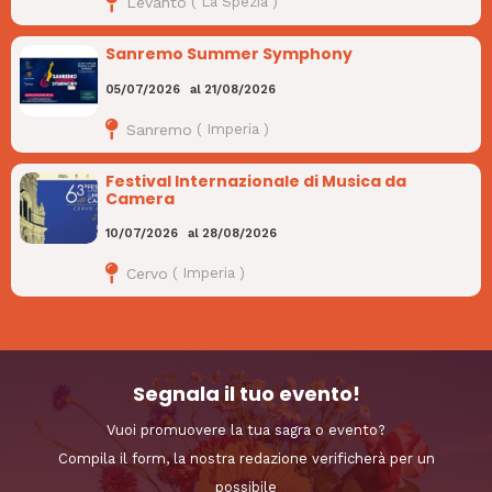
Levanto
(
La Spezia
)
Sanremo Summer Symphony
05/07/2026
al
21/08/2026
Sanremo
(
Imperia
)
Festival Internazionale di Musica da
Camera
10/07/2026
al
28/08/2026
Cervo
(
Imperia
)
Segnala il tuo evento!
Vuoi promuovere la tua sagra o evento?
Compila il form, la nostra redazione verificherà per un
possibile