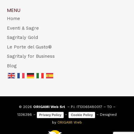
MENU
Home
Eventi & Sagre
Sagritaly Gold
Le Porte del Gusto®
Sagritaly for Business
Blog
© 2026
ORIGAMI Web Srl
– P.I. IT13065480017 – TO –
1336398 –
–
– Designed
Privacy Policy
Cookie Policy
by
ORIGAMI Web