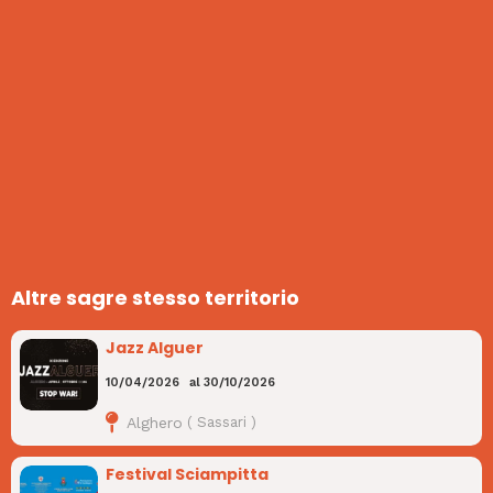
Altre sagre stesso territorio
Jazz Alguer
10/04/2026
al
30/10/2026
Alghero
(
Sassari
)
Festival Sciampitta