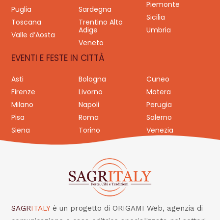
Piemonte
Puglia
Sardegna
Sicilia
Toscana
Trentino Alto
Adige
Umbria
Valle d’Aosta
Veneto
EVENTI E FESTE IN CITTÀ
Asti
Bologna
Cuneo
Firenze
Livorno
Matera
Milano
Napoli
Perugia
Pisa
Roma
Salerno
Siena
Torino
Venezia
SAGR
ITALY
è un progetto di ORIGAMI Web, agenzia di