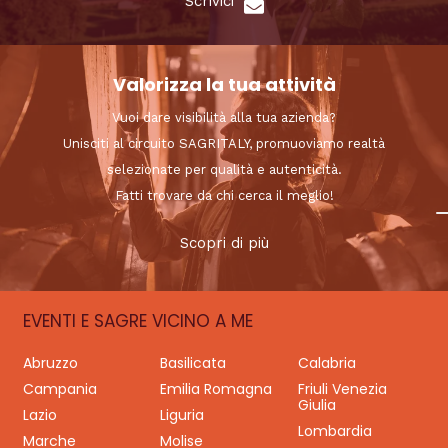
Scrivici
Valorizza la tua attività
Vuoi dare visibilità alla tua azienda?
Unisciti al circuito SAGRITALY, promuoviamo realtà
selezionate per qualità e autenticità.
Fatti trovare da chi cerca il meglio!
Scopri di più
EVENTI E SAGRE VICINO A ME
Abruzzo
Basilicata
Calabria
Campania
Emilia Romagna
Friuli Venezia
Giulia
Lazio
Liguria
Lombardia
Marche
Molise