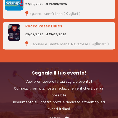
27/06/2026
al
26/09/2026
Quartu Sant’Elena
(
Cagliari
)
Rocce Rosse Blues
05/07/2026
al
19/09/2026
Lanusei e Santa Maria Navarrese
(
Ogliastra
)
Segnala il tuo evento!
Vuoi promuovere la tua sagra o evento?
Compila il form, la nostra redazione verificherà per un
possibile
inserimento sul nostro portale dedicato a tradizioni ed
eventi italiani.