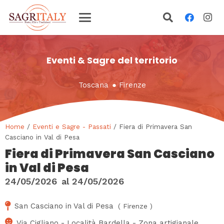
Eventi & Sagre del territorio
Toscana
●
Firenze
Home
/
Eventi e Sagre - Passati
/ Fiera di Primavera San
Casciano in Val di Pesa
Fiera di Primavera San Casciano
in Val di Pesa
24/05/2026
al
24/05/2026
San Casciano in Val di Pesa
(
Firenze
)
Via Cigliano - Località Bardella - Zona artigianale