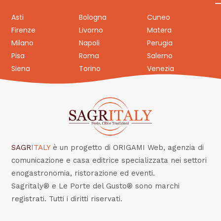
Asti
Bologna
Cuneo
Firenze
Livorno
Matera
Milano
Napoli
Perugia
Pisa
Roma
Salerno
Siena
Torino
Venezia
SAGR
ITALY
è un progetto di ORIGAMI Web, agenzia di
comunicazione e casa editrice specializzata nei settori
enogastronomia, ristorazione ed eventi.
Sagritaly® e Le Porte del Gusto® sono marchi
registrati. Tutti i diritti riservati.