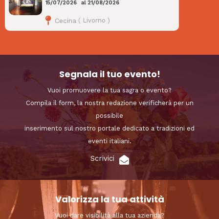
15/07/2026
al
21/08/2026
Cecina
(
Livorno
)
Segnala il tuo evento!
Vuoi promuovere la tua sagra o evento?
Compila il form, la nostra redazione verificherà per un
possibile
inserimento sul nostro portale dedicato a tradizioni ed
eventi italiani.
Scrivici
Valorizza la tua attività
Vuoi dare visibilità alla tua azienda?