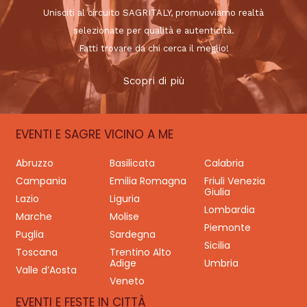
Unisciti al circuito SAGRITALY, promuoviamo realtà
selezionate per qualità e autenticità.
Fatti trovare da chi cerca il meglio!
Scopri di più
EVENTI E SAGRE VICINO A ME
Abruzzo
Basilicata
Calabria
Campania
Emilia Romagna
Friuli Venezia
Giulia
Lazio
Liguria
Lombardia
Marche
Molise
Piemonte
Puglia
Sardegna
Sicilia
Toscana
Trentino Alto
Adige
Umbria
Valle d’Aosta
Veneto
EVENTI E FESTE IN CITTÀ