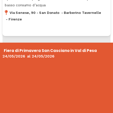
basso consumo d’acqua
Via Senese, 90 - San Donato
-
Barberino Tavernelle
-
Firenze
Fiera di Primavera San Casciano in Val di Pesa
24/05/2026
al
24/05/2026