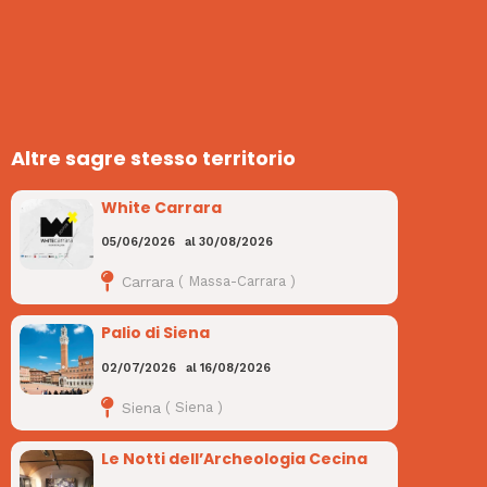
Altre sagre stesso territorio
White Carrara
05/06/2026
al
30/08/2026
Carrara
(
Massa-Carrara
)
Palio di Siena
02/07/2026
al
16/08/2026
Siena
(
Siena
)
Le Notti dell’Archeologia Cecina