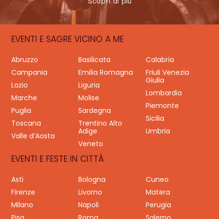
Scopri di più
EVENTI E SAGRE VICINO A ME
Abruzzo
Basilicata
Calabria
Campania
Emilia Romagna
Friuli Venezia
Giulia
Lazio
Liguria
Lombardia
Marche
Molise
Piemonte
Puglia
Sardegna
Sicilia
Toscana
Trentino Alto
Adige
Umbria
Valle d’Aosta
Veneto
EVENTI E FESTE IN CITTÀ
Asti
Bologna
Cuneo
Firenze
Livorno
Matera
Milano
Napoli
Perugia
Pisa
Roma
Salerno