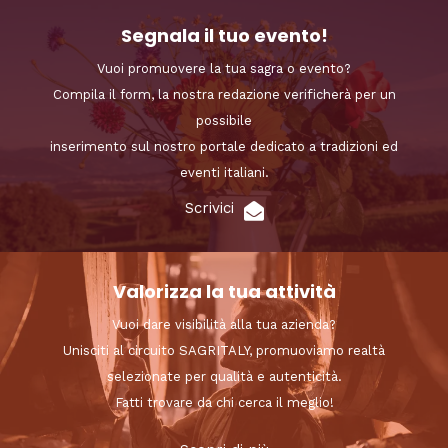
Segnala il tuo evento!
Vuoi promuovere la tua sagra o evento?
Compila il form, la nostra redazione verificherà per un
possibile
inserimento sul nostro portale dedicato a tradizioni ed
eventi italiani.
Scrivici
Valorizza la tua attività
Vuoi dare visibilità alla tua azienda?
Unisciti al circuito SAGRITALY, promuoviamo realtà
selezionate per qualità e autenticità.
Fatti trovare da chi cerca il meglio!