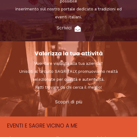
possibile
inserimento sul nostro portale dedicato a tradizioni ed
eventi italiani.
Scrivici
Valorizza la tua attività
Vuoi dare visibilità alla tua azienda?
Unisciti al circuito SAGRITALY, promuoviamo realtà
selezionate per qualità e autenticità.
Fatti trovare da chi cerca il meglio!
Scopri di più
EVENTI E SAGRE VICINO A ME