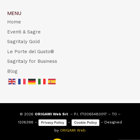
MENU
Home
Eventi & Sagre
Sagritaly Gold
Le Porte del Gusto®
Sagritaly for Business
Blog
© 2026
ORIGAMI Web Srl
– P.I. IT13065480017 – TO –
1336398 –
–
– Designed
Privacy Policy
Cookie Policy
by
ORIGAMI Web