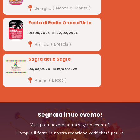
Seregno
(
Monza e Brianza
)
Festa di Radio Onda d’Urto
05/08/2026
al
22/08/2026
Brescia
(
Brescia
)
Sagra delle Sagre
08/08/2026
al
16/08/2026
Barzio
(
Lecco
)
Segnala il tuo evento!
Vuoi promuovere la tua sagra o evento?
Compila il form, la nostra redazione verificherà per un