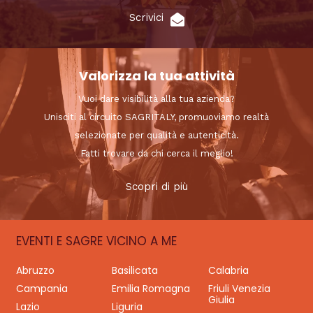
Scrivici
Valorizza la tua attività
Vuoi dare visibilità alla tua azienda?
Unisciti al circuito SAGRITALY, promuoviamo realtà
selezionate per qualità e autenticità.
Fatti trovare da chi cerca il meglio!
Scopri di più
EVENTI E SAGRE VICINO A ME
Abruzzo
Basilicata
Calabria
Campania
Emilia Romagna
Friuli Venezia
Giulia
Lazio
Liguria