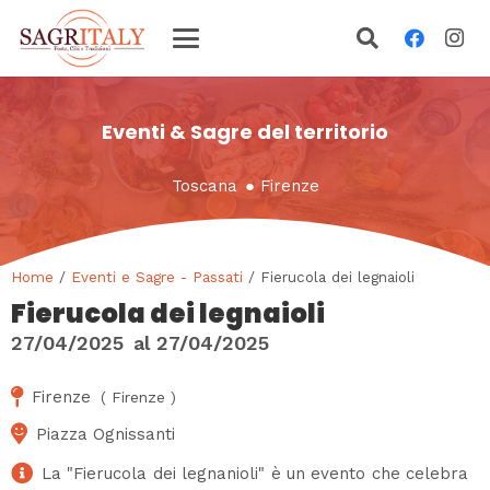
Eventi & Sagre del territorio
Toscana
●
Firenze
Home
/
Eventi e Sagre - Passati
/ Fierucola dei legnaioli
Fierucola dei legnaioli
27/04/2025
al
27/04/2025
Firenze
(
Firenze
)
Piazza Ognissanti
La "Fierucola dei legnanioli" è un evento che celebra