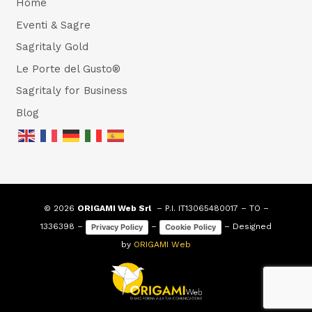
Home
Eventi & Sagre
Sagritaly Gold
Le Porte del Gusto®
Sagritaly for Business
Blog
© 2026
ORIGAMI Web Srl
– P.I. IT13065480017 – TO –
1336398 –
–
– Designed
Privacy Policy
Cookie Policy
by
ORIGAMI Web