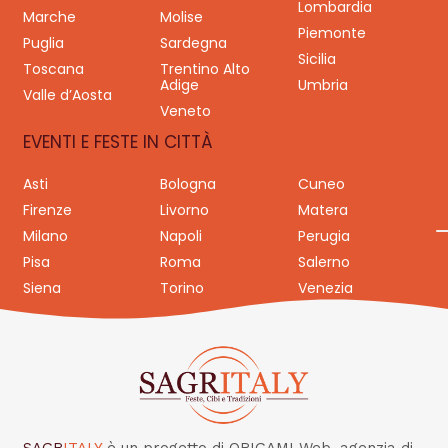
Lombardia
Marche
Molise
Piemonte
Puglia
Sardegna
Sicilia
Toscana
Trentino Alto
Adige
Umbria
Valle d’Aosta
Veneto
EVENTI E FESTE IN CITTÀ
Asti
Bologna
Cuneo
Firenze
Livorno
Matera
Milano
Napoli
Perugia
Pisa
Roma
Salerno
Siena
Torino
Venezia