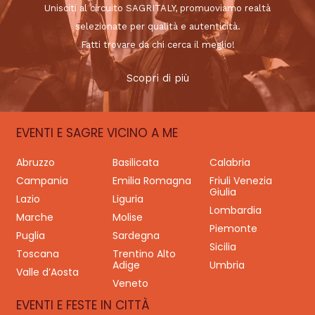
Unisciti al circuito SAGRITALY, promuoviamo realtà
selezionate per qualità e autenticità.
Fatti trovare da chi cerca il meglio!
Scopri di più
EVENTI E SAGRE VICINO A ME
Abruzzo
Basilicata
Calabria
Campania
Emilia Romagna
Friuli Venezia
Giulia
Lazio
Liguria
Lombardia
Marche
Molise
Piemonte
Puglia
Sardegna
Sicilia
Toscana
Trentino Alto
Adige
Umbria
Valle d’Aosta
Veneto
EVENTI E FESTE IN CITTÀ