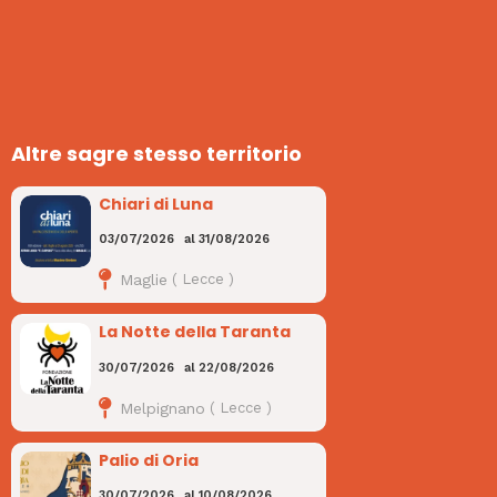
Altre sagre stesso territorio
Chiari di Luna
03/07/2026
al
31/08/2026
Maglie
(
Lecce
)
La Notte della Taranta
30/07/2026
al
22/08/2026
Melpignano
(
Lecce
)
Palio di Oria
30/07/2026
al
10/08/2026