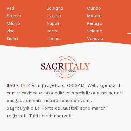
Asti
Bologna
Cuneo
Firenze
Livorno
Matera
Milano
Napoli
Perugia
Pisa
Roma
Salerno
Siena
Torino
Venezia
SAGR
ITALY
è un progetto di ORIGAMI Web, agenzia di
comunicazione e casa editrice specializzata nei settori
enogastronomia, ristorazione ed eventi.
Sagritaly® e Le Porte del Gusto® sono marchi
registrati. Tutti i diritti riservati.