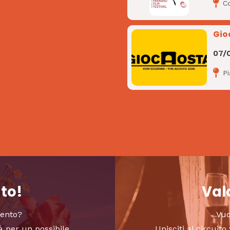
C
Gio
07/
P
nto!
Valo
vento?
Vuo
à per un possibile
Unisciti al circui