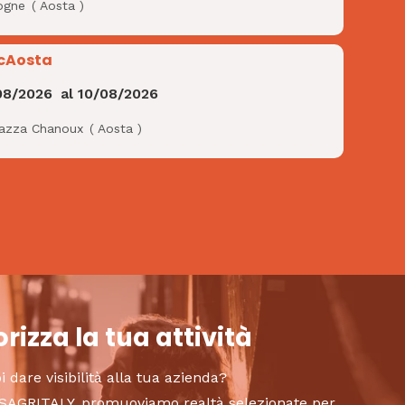
ogne
(
Aosta
)
cAosta
08/2026
al
10/08/2026
iazza Chanoux
(
Aosta
)
rizza la tua attività
i dare visibilità alla tua azienda?
to SAGRITALY, promuoviamo realtà selezionate per