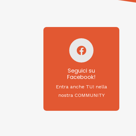
Seguici su
Facebook!
SAGRITALY
Seguici su
Facebook!
Feste, cibi e tradizioni
da Nord a Sud...
Entra anche TU! nella
nostra COMMUNITY