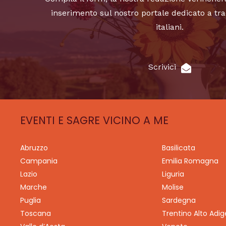
inserimento sul nostro portale dedicato a tra
italiani.
Scrivici
EVENTI E SAGRE VICINO A ME
Abruzzo
Basilicata
Campania
Emilia Romagna
Lazio
Liguria
Marche
Molise
Puglia
Sardegna
Toscana
Trentino Alto Adig