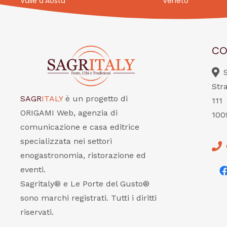
Valle d’Aosta
Veneto
CO
Str
SAGR
ITALY
è un progetto di
111
ORIGAMI Web, agenzia di
100
comunicazione e casa editrice
specializzata nei settori
enogastronomia, ristorazione ed
eventi.
Sagritaly® e Le Porte del Gusto®
sono marchi registrati. Tutti i diritti
riservati.