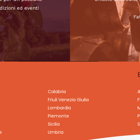
dizioni ed eventi
Fa
Calabria
A
Friuli Venezia Giulia
F
Lombardia
M
Piemonte
P
Sicilia
S
e
Umbria