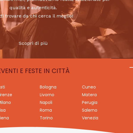
qualità e autenticità.
tti trovare da chi cerca il meglio!
Scopri di più
EVENTI E FESTE IN CITTÀ
sti
Bologna
Cuneo
irenze
Livorno
Matera
ilano
Napoli
Perugia
isa
Roma
Salerno
iena
Torino
Venezia