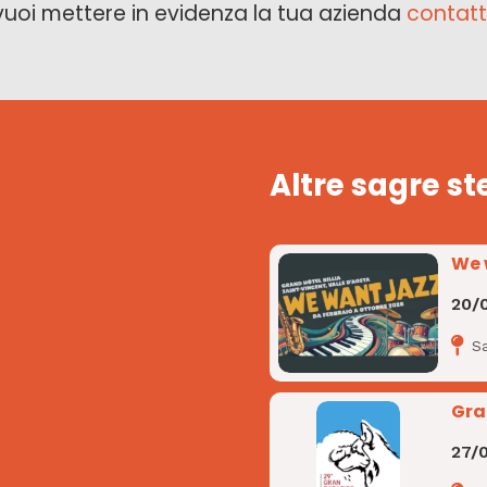
vuoi mettere in evidenza la tua azienda
contatt
Altre sagre st
We 
20/
Sa
Gra
27/