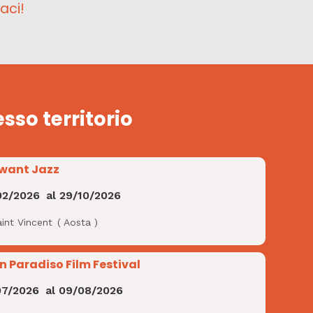
aci!
esso territorio
want Jazz
02/2026
al
29/10/2026
int Vincent
(
Aosta
)
n Paradiso Film Festival
07/2026
al
09/08/2026