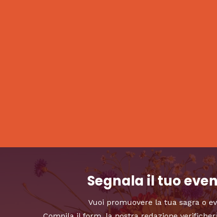
Segnala il tuo eve
Vuoi promuovere la tua sagra o e
Compila il form, la nostra redazione verificher