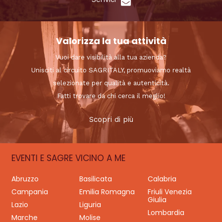
Valorizza la tua attività
Vuoi dare visibilità alla tua azienda?
Unisciti al circuito SAGRITALY, promuoviamo realtà
selezionate per qualità e autenticità.
Fatti trovare da chi cerca il meglio!
Scopri di più
EVENTI E SAGRE VICINO A ME
Abruzzo
Basilicata
Calabria
Campania
Emilia Romagna
Friuli Venezia
Giulia
Lazio
Liguria
Lombardia
Marche
Molise