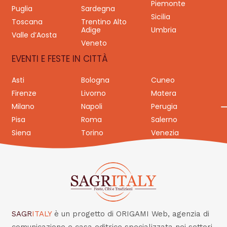
Piemonte
Puglia
Sardegna
Sicilia
Toscana
Trentino Alto
Adige
Umbria
Valle d’Aosta
Veneto
EVENTI E FESTE IN CITTÀ
Asti
Bologna
Cuneo
Firenze
Livorno
Matera
Milano
Napoli
Perugia
Pisa
Roma
Salerno
Siena
Torino
Venezia
SAGR
ITALY
è un progetto di ORIGAMI Web, agenzia di